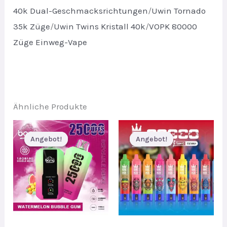
40k Dual-Geschmacksrichtungen
/
Uwin Tornado
35k Züge
/
Uwin Twins Kristall 40k
/
VOPK 80000
Züge Einweg-Vape
Ähnliche Produkte
Angebot!
Angebot!
Angebot!
Angebot!