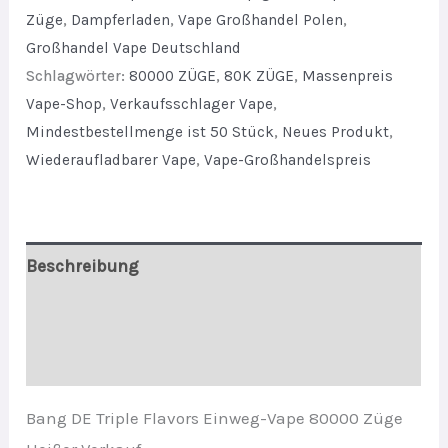
Vape
Züge
,
Dampferladen
,
Vape Großhandel Polen
,
80000
Großhandel Vape Deutschland
Puffs
Schlagwörter:
80000 ZÜGE
,
80K ZÜGE
,
Massenpreis
Vape-Shop
,
Verkaufsschlager Vape
,
Hot
Mindestbestellmenge ist 50 Stück
,
Neues Produkt
,
sale
Wiederaufladbarer Vape
,
Vape-Großhandelspreis
quantity
Beschreibung
Zusätzliche Informationen
Bewertungen (0)
Bang DE Triple Flavors Einweg-Vape 80000 Züge