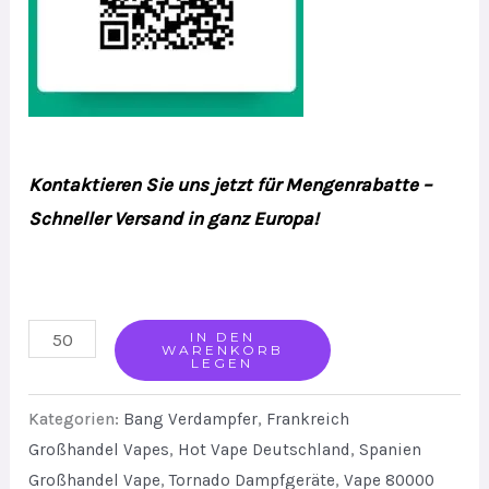
Kontaktieren Sie uns jetzt für Mengenrabatte –
Schneller Versand in ganz Europa!
Bang
IN DEN
WARENKORB
LEGEN
DE
Triple
Kategorien:
Bang Verdampfer
,
Frankreich
Flavors
Großhandel Vapes
,
Hot Vape Deutschland
,
Spanien
Disposable
Großhandel Vape
,
Tornado Dampfgeräte
,
Vape 80000