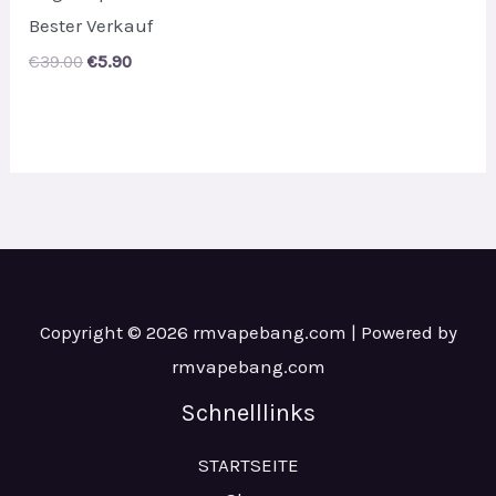
Bester Verkauf
Original
Current
€
39.00
€
5.90
price
price
was:
is:
€39.00.
€5.90.
Copyright © 2026 rmvapebang.com | Powered by
rmvapebang.com
Schnelllinks
STARTSEITE