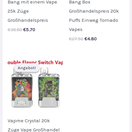
Bang mit einem Vape
Bang Box
25k Züge
Großhandelspreis 20k
Großhandelspreis
Puffs Einweg Tornado
Vapes
Original
Current
€
38.80
€
5.70
price
price
Original
Current
€
27.50
€
4.80
was:
is:
price
price
€38.80.
€5.70.
was:
is:
€27.50.
€4.80.
Angebot!
Angebot!
Vapme Crystal 20k
Züge Vape Großhandel