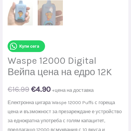
Купи сега
Waspe 12000 Digital
Вейпа цена на едро 12K
Original
Current
€
16.99
€
4.90
+цена на доставка
price
price
Електронна цигара Waspe 12000 Puffs с гореща
цена и възможност за презареждане е устройство
was:
is:
за еднократна употреба с голям капацитет,
€16.99.
€4.90.
предлагащо 12000 всмуквания с 10 вкуса и