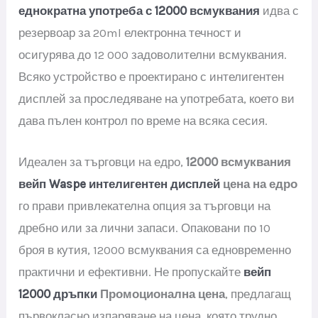
еднократна употреба с 12000 всмуквания
идва с
резервоар за 20ml електронна течност и
осигурява до 12 000 задоволителни всмуквания.
Всяко устройство е проектирано с интелигентен
дисплей за проследяване на употребата, което ви
дава пълен контрол по време на всяка сесия.
Идеален за търговци на едро,
12000 всмуквания
вейп Waspe
интелигентен дисплей
цена на едро
го прави привлекателна опция за търговци на
дребно или за лични запаси. Опаковани по 10
броя в кутия, 12000 всмуквания са едновременно
практични и ефективни. Не пропускайте
вейп
12000 дръпки
Промоционална цена
, предлагащ
първокласно изпаряване на цена, която трудно