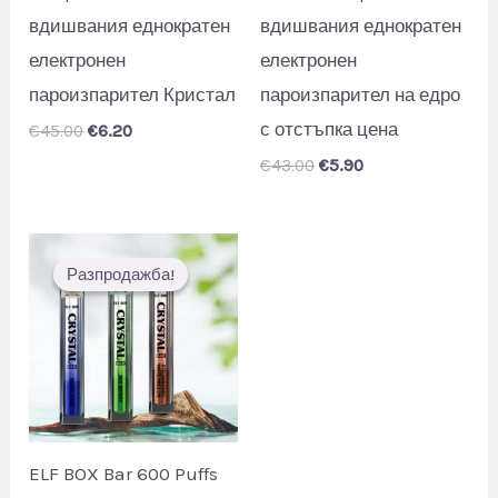
вдишвания еднократен
вдишвания еднократен
електронен
електронен
пароизпарител Кристал
пароизпарител на едро
с отстъпка цена
Original
Current
€
45.00
€
6.20
price
price
Original
Current
€
43.00
€
5.90
was:
is:
price
price
€45.00.
€6.20.
was:
is:
€43.00.
€5.90.
Разпродажба!
Разпродажба!
ELF BOX Bar 600 Puffs