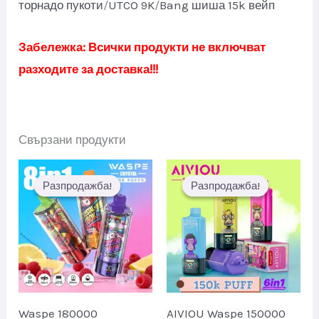
торнадо пукоти
/
UTCO 9K
/
Bang шиша 15k вейп
Забележка: Всички продукти не включват
разходите за доставка!!!
Свързани продукти
Разпродажба!
Разпродажба!
Разпродажба!
Разпродажба!
Waspe 180000
AIVIOU Waspe 150000