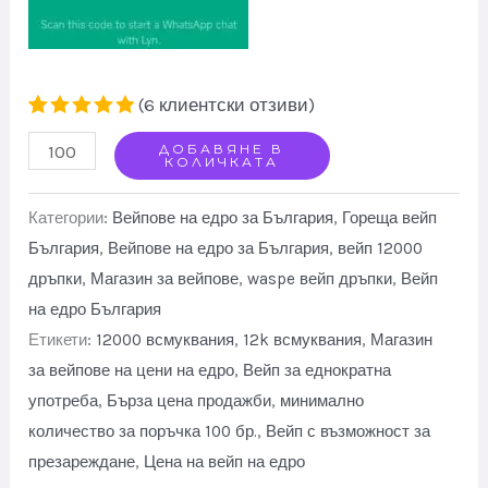
(
6
клиентски отзиви)
Оценено с
6
Waspe
ДОБАВЯНЕ В
5.00
от 5
КОЛИЧКАТА
въз
12000
основа на
клиентски
Digital
Категории:
Вейпове на едро за България
,
Гореща вейп
оценки
Puffs
България
,
Вейпове на едро за България
,
вейп 12000
дръпки
,
Магазин за вейпове
,
waspe вейп дръпки
,
Вейп
Bulk
на едро България
Price
Етикети:
12000 всмуквания
,
12k всмуквания
,
Магазин
12K
за вейпове на цени на едро
,
Вейп за еднократна
Vape
употреба
,
Бърза цена продажби
,
минимално
quantity
количество за поръчка 100 бр.
,
Вейп с възможност за
презареждане
,
Цена на вейп на едро