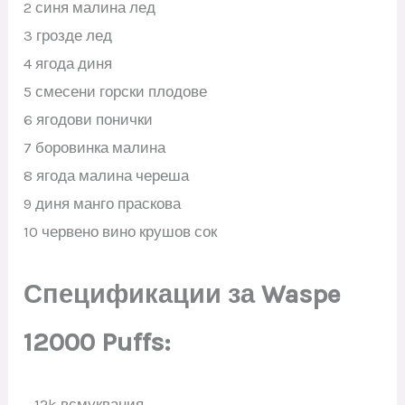
2 синя малина лед
3 грозде лед
4 ягода диня
5 смесени горски плодове
6 ягодови понички
7 боровинка малина
8 ягода малина череша
9 диня манго праскова
10 червено вино крушов сок
Спецификации за Waspe
12000 Puffs:
– 12k всмуквания