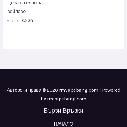
Цена на едро за
вейпове
Original
Current
€
16.00
€
2.30
price
price
was:
is:
€16.00.
€2.30.
Авторски права © 2026 rmvapebang.com | Powered
by rmvapebang.com
Бързи Връзки
НАЧАЛО