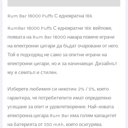
Rum Bar 18000 Puffs С еднократна 18k
RumBar 18000 Puffs С еднократни 18k вейпове,
появата на Rum Bar 18000 накара повече играчи
на електронни цигари да бъдат очаровани от него.
Той е подходящ не само за опитни играчи на
електронни цигари, но и за начинаещи. Дизайнът
му е семпъл и стилен.
Изберете любимия си никотин: 2% / 5%, което
гарантира, че потребителите имат определено
усещане за опит и удовлетворение. Най-новата
електронна цигара Rum Bar има голям капацитет
на батерията от 550 mAh, което осигурява