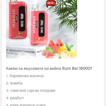
Какви са вкусовете на вейпа Rum Bar 18000?
1. боровинка малина
2. мамба
3. смесени горски плодове
4. редбул
5. киви маракуя гуава