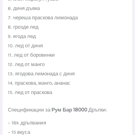
6. диня дъвка
7. череша праскова лимонада
8. грозде лед
9. ягода лед
10. лед от диня
11. лед от боровинки
12. лед от манго
13. ягодова лимонада с диня
14. праскова, манго, ананас
15. лед от праскова
Спецификации за
Рум Бар
18000
Дръпки:
– 18k дръпвания
– 15 вкуса