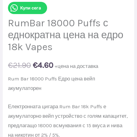
Купи сега
RumBar 18000 Puffs с
еднократна цена на едро
18k Vapes
Original
Current
€
21.90
€
4.60
+цена на доставка
price
price
Rum Bar 18000 Puffs Едро цена вейп
акумулаторен
was:
is:
Електронната цигара Rum Bar 18k Puffs е
€21.90.
€4.60.
акумулаторно вейп устройство с голям капацитет,
предлагащо 18000 всмуквания с 15 вкуса и нива
на никотин от 2% / 5%.