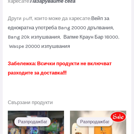
харесате:
Пазарувайте сега
Други puff, които може да харесате:
Вейп за
еднократна употреба Bang 20000 дръпвания,
Bang 20k изпушвания
,
Вапме Краун Бар 18000
,
Waspe 20000 изпушвания
Забележка: Всички продукти не включват
разходите за доставка!!!
Свързани продукти
Разпродажба!
Разпродажба!
Разпродажба!
Разпродажба!