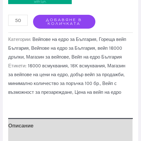
RumBar
ДОБАВЯНЕ В
КОЛИЧКАТА
18000
Puffs
Категории:
Вейпове на едро за България
,
Гореща вейп
With
България
,
Вейпове на едро за България
,
вейп 18000
дръпки
,
Магазин за вейпове
,
Вейп на едро България
Disposable
Етикети:
18000 всмуквания
,
18K всмуквания
,
Магазин
Bulk
за вейпове на цени на едро
,
добър вейп за продажби
,
Price
минимално количество за поръчка 100 бр.
,
Вейп с
18k
възможност за презареждане
,
Цена на вейп на едро
Vapes
quantity
Описание
Отзиви (0)