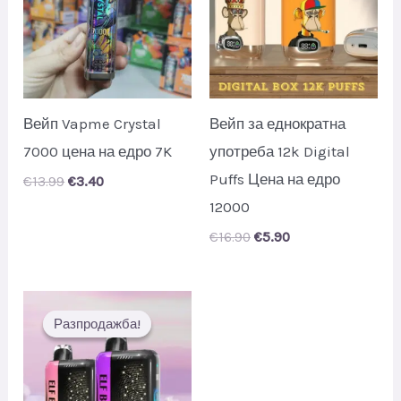
Вейп Vapme Crystal
Вейп за еднократна
7000 цена на едро 7K
употреба 12k Digital
Puffs Цена на едро
Original
Current
€
13.99
€
3.40
price
price
12000
was:
is:
€13.99.
€3.40.
Original
Current
€
16.90
€
5.90
price
price
was:
is:
€16.90.
€5.90.
Разпродажба!
Разпродажба!