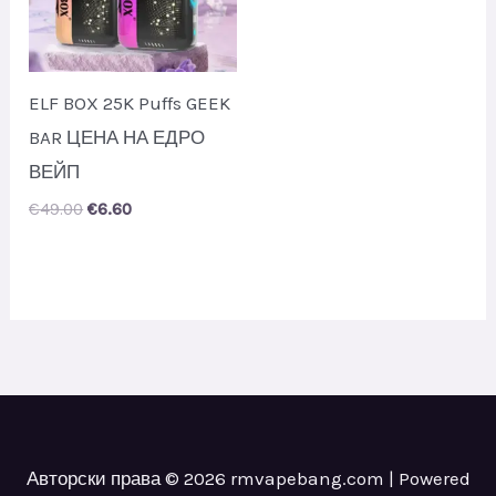
ELF BOX 25K Puffs GEEK
BAR ЦЕНА НА ЕДРО
ВЕЙП
Original
Current
€
49.00
€
6.60
price
price
was:
is:
€49.00.
€6.60.
Авторски права © 2026 rmvapebang.com | Powered