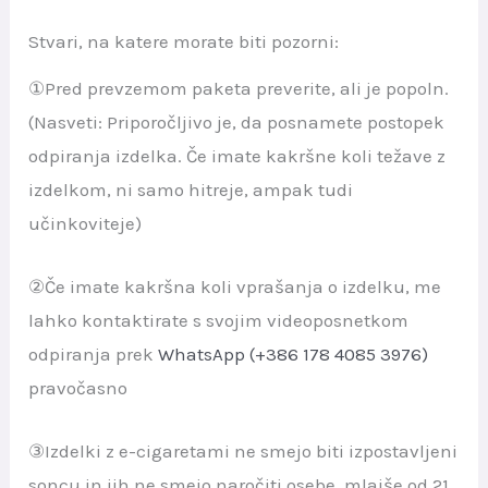
Stvari, na katere morate biti pozorni:
①Pred prevzemom paketa preverite, ali je popoln.
(Nasveti: Priporočljivo je, da posnamete postopek
odpiranja izdelka. Če imate kakršne koli težave z
izdelkom, ni samo hitreje, ampak tudi
učinkoviteje)
②Če imate kakršna koli vprašanja o izdelku, me
lahko kontaktirate s svojim videoposnetkom
odpiranja prek
WhatsApp (+386 178 4085 3976)
pravočasno
③Izdelki z e-cigaretami ne smejo biti izpostavljeni
soncu in jih ne smejo naročiti osebe, mlajše od 21