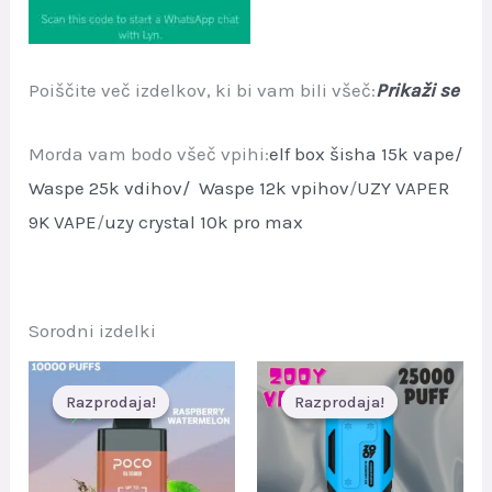
Poiščite več izdelkov, ki bi vam bili všeč:
Prikaži se
Morda vam bodo všeč vpihi:
elf box šisha 15k vape/
Waspe 25k vdihov/
Waspe 12k vpihov
/
UZY VAPER
9K VAPE
/
uzy crystal 10k pro max
Sorodni izdelki
Razprodaja!
Razprodaja!
Razprodaja!
Razprodaja!