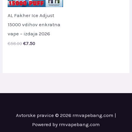
AL Fakher Ice Adjust
15000 vdihov enkratna
vape – izdaja 2026
Original
Current
€
58.00
€
7.50
price
price
was:
is:
€58.00.
€7.50.
Avtorske pravice © 2026 rmvapebang.com |
Powered by rmvapebang.com