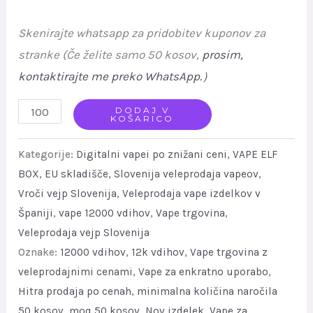
Skenirajte whatsapp za pridobitev kuponov za
stranke (Če želite samo 50 kosov,
prosim,
kontaktirajte me preko WhatsApp.
）
ELF
DODAJ V
KOŠARICO
BOX
12K
Kategorije:
Digitalni vapei po znižani ceni
,
VAPE ELF
Puffs
BOX
,
EU skladišče
,
Slovenija veleprodaja vapeov
,
Vroči vejp Slovenija
,
Veleprodaja vape izdelkov v
Digital
Španiji
,
vape 12000 vdihov
,
Vape trgovina
,
Bulk
Veleprodaja vejp Slovenija
Vape
Oznake:
12000 vdihov
,
12k vdihov
,
Vape trgovina z
Low
veleprodajnimi cenami
,
Vape za enkratno uporabo
,
Price
Hitra prodaja po cenah
,
minimalna količina naročila
Sale
50 kosov
,
moq 50 kosov
,
Nov izdelek
,
Vape za