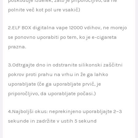
poškoduje izdelek, zato je priporočljivo, da ne
polnite več kot pol ure vsakič)
2.ELF BOX digitalna vape 12000 vdihov, ne morejo
se ponovno uporabiti po tem, ko je e-cigareta
prazna.
3.Odtrgajte dno in odstranite silikonski zaščitni
pokrov proti prahu na vrhu in že ga lahko
uporabljate (če ga uporabljate prvič, je
priporočljivo, da uporabljate počasi.)
4.Najboljši okus: neprekinjeno uporabljajte 2~3
sekunde in zadržite v ustih 5 sekund