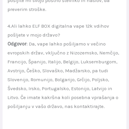
pošljite mi svojo poštno številko in naslov, da
preverim stroške.
4.Ali lahko ELF BOX digitalna vape 12k vdihov
pošljete v mojo državo?
Odgovor
: Da, vape lahko pošiljamo v večino
evropskih držav, vključno z Nizozemsko, Nemčijo,
Francijo, Španijo, Italijo, Belgijo, Luksemburgom,
Avstrijo, Češko, Slovaško, Madžarsko, pa tudi
Slovenijo, Romunijo, Bolgarijo, Grčijo, Poljsko,
Švedsko, Irsko, Portugalsko, Estonijo, Latvijo in
Litvo. Če imate kakršna koli posebna vprašanja o
pošiljanju v vašo državo, nas kontaktirajte.