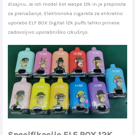
dizajnu. Je isti model kot waspe 12k in je preprosta
za prenašanje. Elektronska cigareta za enkratno
uporabo ELF BOX Digital 12k puffs lahko prinese
zadovoljivo uporabniško izkušnjo.
Specifikacije ELF BOX 12K