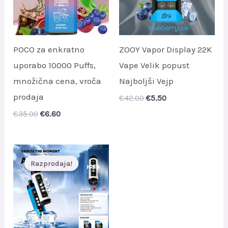
POCO za enkratno
ZOOY Vapor Display 22K
uporabo 10000 Puffs,
Vape Velik popust
množična cena, vroča
Najboljši Vejp
prodaja
Original
Current
€
42.00
€
5.50
price
price
Original
Current
€
35.00
€
6.60
was:
is:
price
price
€42.00.
€5.50.
was:
is:
€35.00.
€6.60.
Razprodaja!
Razprodaja!