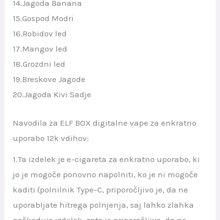
14.Jagoda Banana
15.Gospod Modri
16.Robidov led
17.Mangov led
18.Grozdni led
19.Breskove Jagode
20.Jagoda Kivi Sadje
Navodila za ELF BOX digitalne vape za enkratno
uporabo 12k vdihov:
1.Ta izdelek je e-cigareta za enkratno uporabo, ki
jo je mogoče ponovno napolniti, ko je ni mogoče
kaditi (polnilnik Type-C, priporočljivo je, da ne
uporabljate hitrega polnjenja, saj lahko zlahka