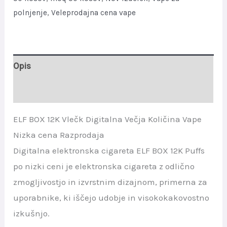
quantity
polnjenje
,
Veleprodajna cena vape
Opis
Mnenja (0)
ELF BOX 12K Vlečk Digitalna Večja Količina Vape
Nizka cena Razprodaja
Digitalna elektronska cigareta ELF BOX 12K Puffs
po nizki ceni je elektronska cigareta z odlično
zmogljivostjo in izvrstnim dizajnom, primerna za
uporabnike, ki iščejo udobje in visokokakovostno
izkušnjo.