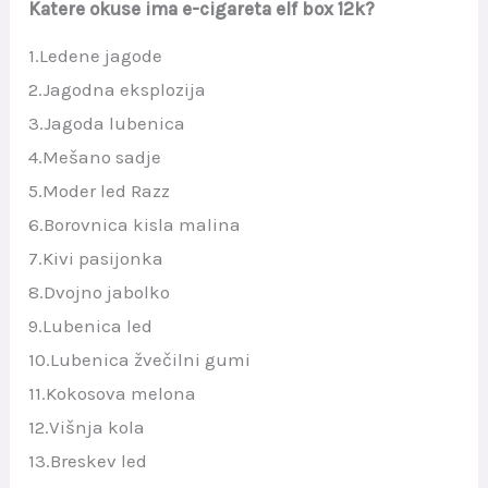
Katere okuse ima e-cigareta elf box 12k?
1.Ledene jagode
2.Jagodna eksplozija
3.Jagoda lubenica
4.Mešano sadje
5.Moder led Razz
6.Borovnica kisla malina
7.Kivi pasijonka
8.Dvojno jabolko
9.Lubenica led
10.Lubenica žvečilni gumi
11.Kokosova melona
12.Višnja kola
13.Breskev led