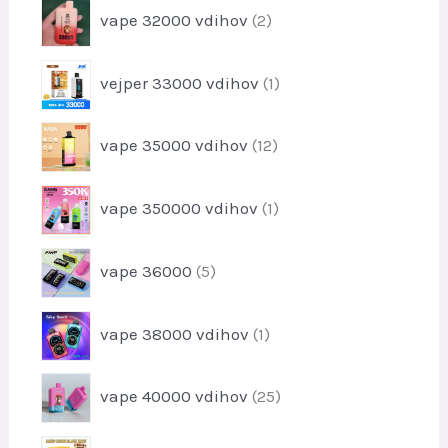
l
2
v
vape 32000 vdihov
2
d
k
i
e
o
z
l
1
v
vejper 33000 vdihov
1
d
e
i
e
k
z
l
1
vape 35000 vdihov
12
d
k
2
e
o
i
l
1
v
vape 350000 vdihov
1
z
e
i
d
k
z
e
5
vape 36000
5
d
l
i
e
k
z
l
1
o
vape 38000 vdihov
1
d
e
i
v
e
k
z
l
2
vape 40000 vdihov
25
d
k
5
e
o
i
l
2