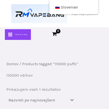
Skoči
Slovenian
na
kupi vape poceni
vsebino
TRGOVINA
Domov
/ Products tagged “110000 puffs”
110000 vdihov
Razvrščeno
Prikazujem vseh 1 rezultatov
po
najnovejšem