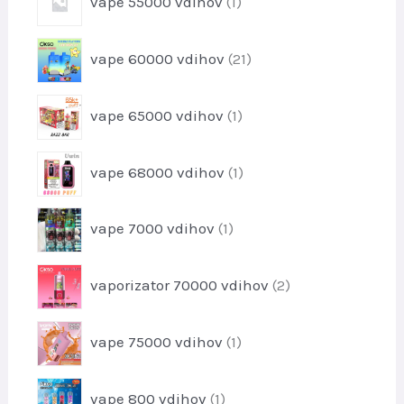
vape 55000 vdihov
1
z
e
i
d
k
z
e
2
vape 60000 vdihov
21
d
l
1
e
k
i
l
1
o
vape 65000 vdihov
1
z
e
i
v
d
k
z
e
1
vape 68000 vdihov
1
d
l
i
e
k
z
l
1
o
vape 7000 vdihov
1
d
e
i
v
e
k
z
l
2
vaporizator 70000 vdihov
2
d
e
i
e
k
z
l
1
vape 75000 vdihov
1
d
e
i
e
k
z
l
1
vape 800 vdihov
1
d