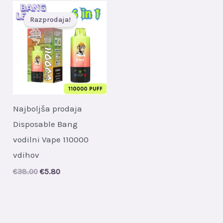
Razprodaja!
Najboljša prodaja
Disposable Bang
vodilni Vape 110000
vdihov
Original
Current
€
38.00
€
5.80
price
price
was:
is:
€38.00.
€5.80.