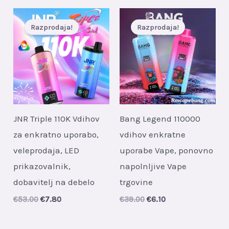
Razprodaja!
Razprodaja!
JNR Triple 110K Vdihov
Bang Legend 110000
za enkratno uporabo,
vdihov enkratne
veleprodaja, LED
uporabe Vape, ponovno
prikazovalnik,
napolnljive Vape
dobavitelj na debelo
trgovine
Original
Current
Original
Current
€
53.00
€
7.80
€
39.00
€
6.10
price
price
price
price
was:
is:
was:
is:
€53.00.
€7.80.
€39.00.
€6.10.