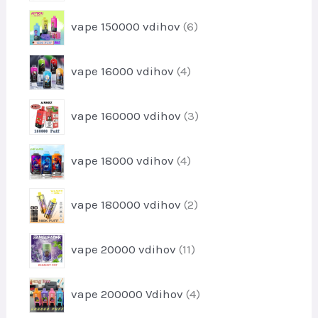
k
i
l
6
vape 150000 vdihov
6
z
k
i
d
o
z
e
4
v
vape 16000 vdihov
4
d
l
i
e
k
z
l
3
o
vape 160000 vdihov
3
d
k
i
v
e
o
z
l
4
v
vape 18000 vdihov
4
d
k
i
e
o
z
l
2
v
vape 180000 vdihov
2
d
k
i
e
o
z
l
1
v
vape 20000 vdihov
11
d
k
1
e
o
i
l
4
v
vape 200000 Vdihov
4
z
k
i
d