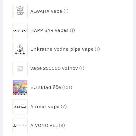
1
ALWAHA Vape
1
i
z
1
HAPP BAR Vapes
1
d
i
e
z
l
1
Enkratna vodna pipa vape
1
d
e
i
e
k
z
l
1
vape 250000 vdihov
1
d
e
i
e
k
z
l
1
EU skladišče
101
d
e
0
e
k
1
l
7
Airmez vape
7
i
e
i
z
k
z
d
9
AIVONO VEJ
9
d
e
i
e