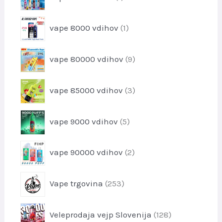
k
i
e
o
z
l
1
v
vape 8000 vdihov
1
d
e
i
e
k
z
l
9
vape 80000 vdihov
9
d
e
i
e
k
z
l
3
vape 85000 vdihov
3
d
e
i
e
k
z
l
5
vape 9000 vdihov
5
d
k
i
e
o
z
l
2
v
vape 90000 vdihov
2
d
k
i
e
o
z
l
2
v
Vape trgovina
253
d
k
5
e
o
3
l
1
v
Veleprodaja vejp Slovenija
128
i
k
2