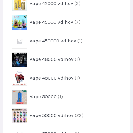
v
vape 42000 vdihov
2
z
e
i
d
k
z
e
7
vape 45000 vdihov
7
d
l
i
e
k
z
l
1
o
vape 450000 vdihov
1
d
k
i
v
e
o
z
l
1
v
vape 46000 vdihov
1
d
k
i
e
o
z
l
1
v
vape 48000 vdihov
1
d
e
i
e
k
z
l
1
Vape 50000
1
d
e
i
e
k
z
l
2
vape 50000 vdihov
22
d
e
2
e
k
i
l
1