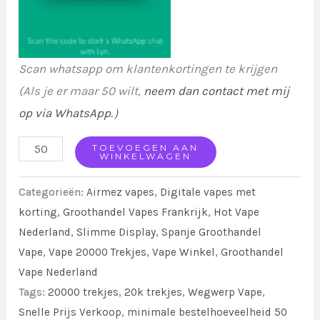
Scan whatsapp om klantenkortingen te krijgen
(Als je er maar 50 wilt,
neem dan contact met mij
op via WhatsApp.
）
Airmez
TOEVOEGEN AAN
WINKELWAGEN
Mars
20000
Categorieën:
Airmez vapes
,
Digitale vapes met
Disposable
korting
,
Groothandel Vapes Frankrijk
,
Hot Vape
Nederland
,
Slimme Display
,
Spanje Groothandel
Vape
Vape
,
Vape 20000 Trekjes
,
Vape Winkel
,
Groothandel
Puffs
Vape Nederland
Rechargeable
Tags:
20000 trekjes
,
20k trekjes
,
Wegwerp Vape
,
Wholesale
Snelle Prijs Verkoop
,
minimale bestelhoeveelheid 50