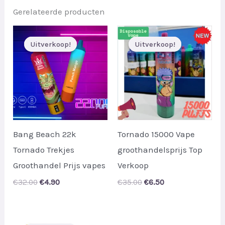
Gerelateerde producten
Uitverkoop!
Uitverkoop!
Uitverkoop!
Uitverkoop!
Bang Beach 22k
Tornado 15000 Vape
Tornado Trekjes
groothandelsprijs Top
Groothandel Prijs vapes
Verkoop
Original
Current
Original
Current
€
32.00
€
4.90
€
35.00
€
6.50
price
price
price
price
was:
is:
was:
is:
€32.00.
€4.90.
€35.00.
€6.50.