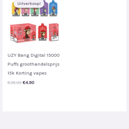
Uitverkoop!
Uitverkoop!
UZY Bang Digital 15000
Puffs groothandelsprijs
15k Korting vapes
Original
Current
€
35.00
€
4.90
price
price
was:
is:
€35.00.
€4.90.