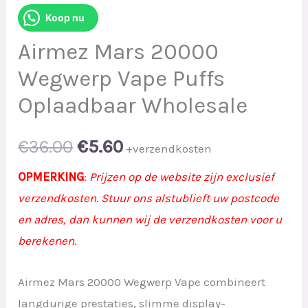
Koop nu
Airmez Mars 20000
Wegwerp Vape Puffs
Oplaadbaar Wholesale
Original
Current
€
36.00
€
5.60
+verzendkosten
price
price
OPMERKING
:
Prijzen op de website zijn exclusief
verzendkosten. Stuur ons alstublieft uw postcode
was:
is:
en adres, dan kunnen wij de verzendkosten voor u
€36.00.
€5.60.
berekenen.
Airmez Mars 20000 Wegwerp Vape combineert
langdurige prestaties, slimme display-