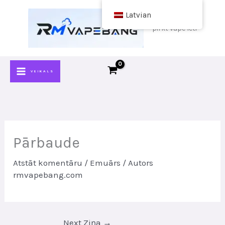
Pāriet
Latvian
uz
pirkt vape lēti
saturu
VEIKALS
Pārbaude
Atstāt komentāru
/
Emuārs
/ Autors
rmvapebang.com
Next Ziņa
→