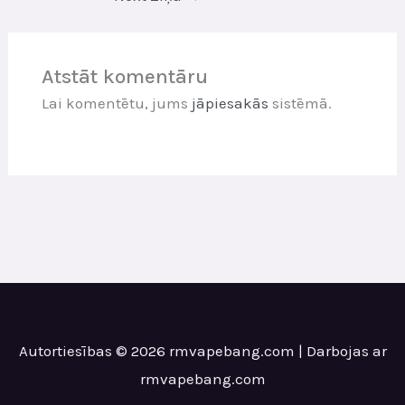
Atstāt komentāru
Lai komentētu, jums
jāpiesakās
sistēmā.
Autortiesības © 2026 rmvapebang.com | Darbojas ar
rmvapebang.com