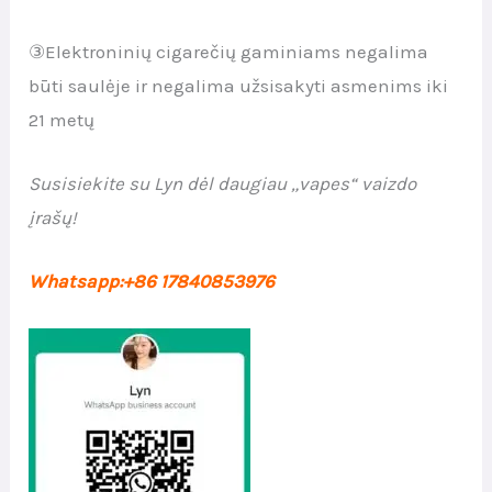
③Elektroninių cigarečių gaminiams negalima
būti saulėje ir negalima užsisakyti asmenims iki
21 metų
Susisiekite su Lyn dėl daugiau „vapes“ vaizdo
įrašų!
Whatsapp:+86 17840853976