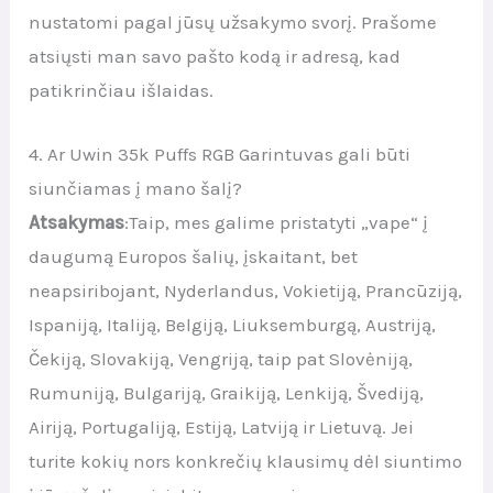
nustatomi pagal jūsų užsakymo svorį. Prašome
atsiųsti man savo pašto kodą ir adresą, kad
patikrinčiau išlaidas.
4. Ar Uwin 35k Puffs RGB Garintuvas gali būti
siunčiamas į mano šalį?
Atsakymas
:Taip, mes galime pristatyti „vape“ į
daugumą Europos šalių, įskaitant, bet
neapsiribojant, Nyderlandus, Vokietiją, Prancūziją,
Ispaniją, Italiją, Belgiją, Liuksemburgą, Austriją,
Čekiją, Slovakiją, Vengriją, taip pat Slovėniją,
Rumuniją, Bulgariją, Graikiją, Lenkiją, Švediją,
Airiją, Portugaliją, Estiją, Latviją ir Lietuvą. Jei
turite kokių nors konkrečių klausimų dėl siuntimo