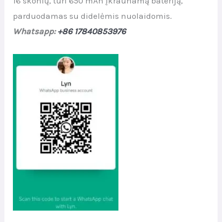
16 skonių, turi 650 mAh įkraunamą bateriją,
parduodamas su didelėmis nuolaidomis.
Whatsapp:
+86 17840853976