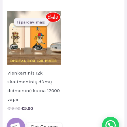
was:
is:
€32.30.
€4.90.
Išpardavimas!
Išpardavimas!
Vienkartinis 12k
skaitmeninių dūmų
didmeninė kaina 12000
vape
Original
Current
€
16.90
€
5.90
price
price
was:
is:
€16.90.
€5.90.
Get Coupon