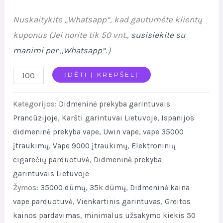
Nuskaitykite „Whatsapp“, kad gautumėte klientų
kuponus (Jei norite tik 50 vnt.,
susisiekite su
manimi per „Whatsapp“.
）
Uwin
ĮDĖTI Į KREPŠELĮ
Tornado
Kategorijos:
Didmeninė prekyba garintuvais
Music
Prancūzijoje
,
Karšti garintuvai Lietuvoje
,
Ispanijos
35K
didmeninė prekyba vape
,
Uwin vape
,
vape 35000
Bulk
įtraukimų
,
Vape 9000 įtraukimų
,
Elektroninių
Price
cigarečių parduotuvė
,
Didmeninė prekyba
Discount
garintuvais Lietuvoje
Sale
Žymos:
35000 dūmų
,
35k dūmų
,
Didmeninė kaina
RGB
vape parduotuvė
,
Vienkartinis garintuvas
,
Greitos
Lights
kainos pardavimas
,
minimalus užsakymo kiekis 50