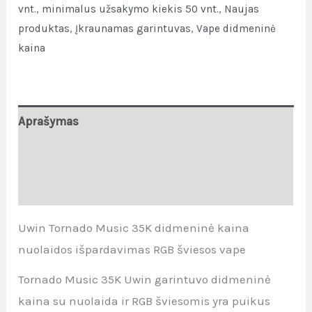
Vape
vnt.
,
minimalus užsakymo kiekis 50 vnt.
,
Naujas
quantity
produktas
,
Įkraunamas garintuvas
,
Vape didmeninė
kaina
Aprašymas
Papildoma informacija
Atsiliepimai (0)
Uwin Tornado Music 35K didmeninė kaina
nuolaidos išpardavimas RGB šviesos vape
Tornado Music 35K Uwin garintuvo didmeninė
kaina su nuolaida ir RGB šviesomis yra puikus