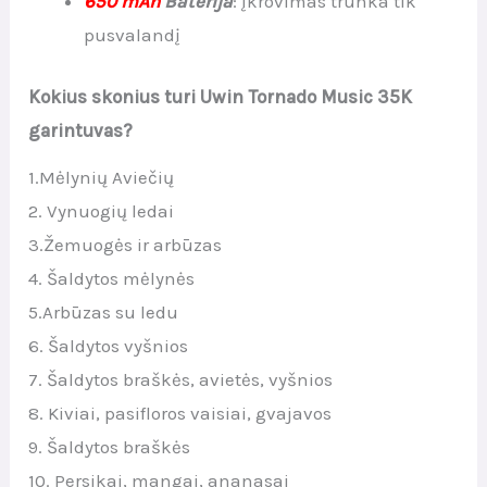
650 mAh
Baterija
: Įkrovimas trunka tik
pusvalandį
Kokius skonius turi Uwin Tornado Music 35K
garintuvas?
1.Mėlynių Aviečių
2. Vynuogių ledai
3.Žemuogės ir arbūzas
4. Šaldytos mėlynės
5.Arbūzas su ledu
6. Šaldytos vyšnios
7. Šaldytos braškės, avietės, vyšnios
8. Kiviai, pasifloros vaisiai, gvajavos
9. Šaldytos braškės
10. Persikai, mangai, ananasai