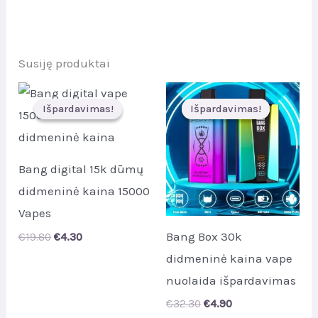
Susiję produktai
Išpardavimas!
Išpardavimas!
Išpardavimas!
Išpardavimas!
Bang digital 15k dūmų
didmeninė kaina 15000
Vapes
Bang Box 30k
Original
Current
€
19.80
€
4.30
price
price
didmeninė kaina vape
was:
is:
€19.80.
€4.30.
nuolaida išpardavimas
Original
Current
€
32.30
€
4.90
price
price