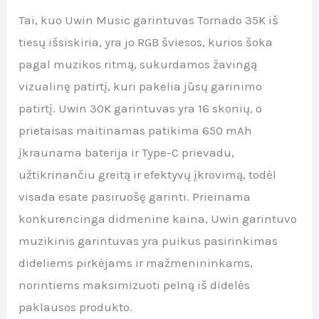
Tai, kuo Uwin Music garintuvas Tornado 35K iš
tiesų išsiskiria, yra jo RGB šviesos, kurios šoka
pagal muzikos ritmą, sukurdamos žavingą
vizualinę patirtį, kuri pakelia jūsų garinimo
patirtį. Uwin 30K garintuvas yra 16 skonių, o
prietaisas maitinamas patikima 650 mAh
įkraunama baterija ir Type-C prievadu,
užtikrinančiu greitą ir efektyvų įkrovimą, todėl
visada esate pasiruošę garinti. Prieinama
konkurencinga didmenine kaina, Uwin garintuvo
muzikinis garintuvas yra puikus pasirinkimas
dideliems pirkėjams ir mažmenininkams,
norintiems maksimizuoti pelną iš didelės
paklausos produkto.