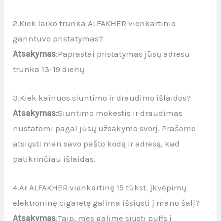
2.Kiek laiko trunka ALFAKHER vienkartinio
garintuvo pristatymas?
Atsakymas
:Paprastai pristatymas jūsų adresu
trunka 13-19 dienų
3.Kiek kainuos siuntimo ir draudimo išlaidos?
Atsakymas:
Siuntimo mokestis ir draudimas
nustatomi pagal jūsų užsakymo svorį. Prašome
atsiųsti man savo pašto kodą ir adresą, kad
patikrinčiau išlaidas.
4.Ar ALFAKHER vienkartinę 15 tūkst. įkvėpimų
elektroninę cigaretę galima išsiųsti į mano šalį?
Atsakymas
:Taip, mes galime siųsti puffs į