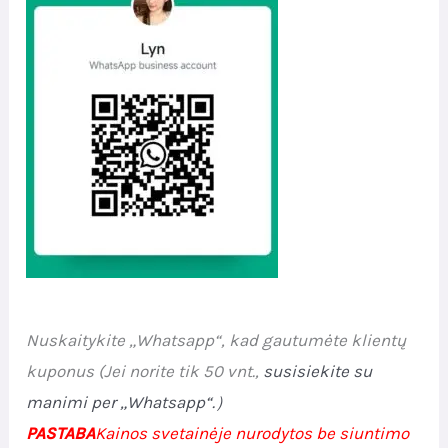
Nuskaitykite „Whatsapp“, kad gautumėte klientų
kuponus (Jei norite tik 50 vnt.,
susisiekite su
manimi per „Whatsapp“.
）
PASTABA
Kainos svetainėje nurodytos be siuntimo