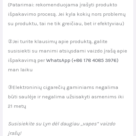
(Patarimai: rekomenduojama įrašyti produkto
išpakavimo procesą. Jei kyla kokių nors problemų
su produktu, tai ne tik greičiau, bet ir efektyviau)
②Jei turite klausimų apie produktą, galite
susisiekti su manimi atsiųsdami vaizdo įrašą apie
išpakavimą per
WhatsApp (+86 178 4085 3976)
man laiku
③Elektroninių cigarečių gaminiams negalima
būti saulėje ir negalima užsisakyti asmenims iki
21 metų
Susisiekite su Lyn dėl daugiau „vapes“ vaizdo
įrašų!