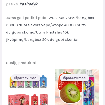
patikti:
Pasirodyk
Jums gali patikti pufai:
WGA 20K VAPAI
/
bang box
30000 dual flavors vapo/
waspe 40000 puffs
dvigubo skonio
/
Uwin kristalas 10k
įkvėpimų
/
bangbox 50k dvigubi skoniai
Susiję produktai
Išpardavimas!
Išpardavimas!
Išpardavimas!
Išpardavimas!