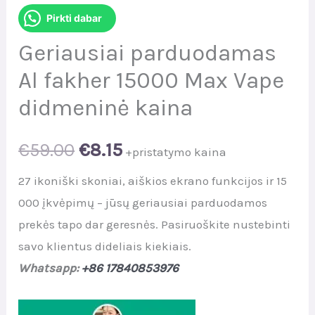
Pirkti dabar
Geriausiai parduodamas
Al fakher 15000 Max Vape
didmeninė kaina
Original
Current
€
59.00
€
8.15
+pristatymo kaina
price
price
27 ikoniški skoniai, aiškios ekrano funkcijos ir 15
000 įkvėpimų – jūsų geriausiai parduodamos
was:
is:
prekės tapo dar geresnės. Pasiruoškite nustebinti
€59.00.
€8.15.
savo klientus dideliais kiekiais.
Whatsapp:
+86 17840853976