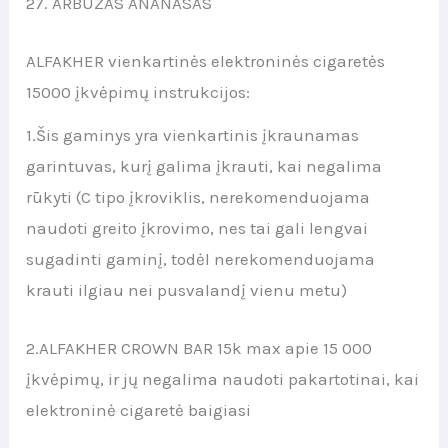
27. ARBŪZAS ANANASAS
ALFAKHER vienkartinės elektroninės cigaretės
15000 įkvėpimų instrukcijos:
1.Šis gaminys yra vienkartinis įkraunamas
garintuvas, kurį galima įkrauti, kai negalima
rūkyti (C tipo įkroviklis, nerekomenduojama
naudoti greito įkrovimo, nes tai gali lengvai
sugadinti gaminį, todėl nerekomenduojama
krauti ilgiau nei pusvalandį vienu metu)
2.ALFAKHER CROWN BAR 15k max apie 15 000
įkvėpimų, ir jų negalima naudoti pakartotinai, kai
elektroninė cigaretė baigiasi