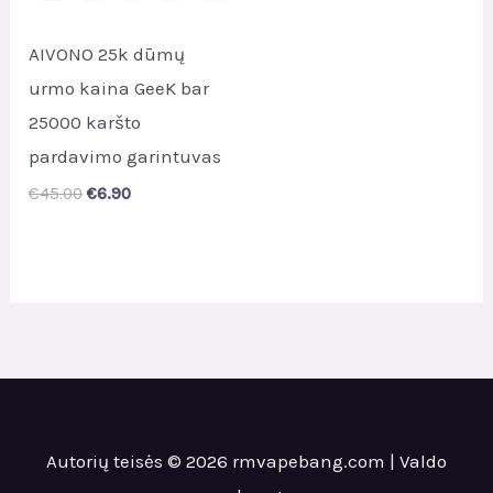
AIVONO 25k dūmų
urmo kaina GeeK bar
25000 karšto
pardavimo garintuvas
Original
Current
€
45.00
€
6.90
price
price
was:
is:
€45.00.
€6.90.
Autorių teisės © 2026 rmvapebang.com | Valdo