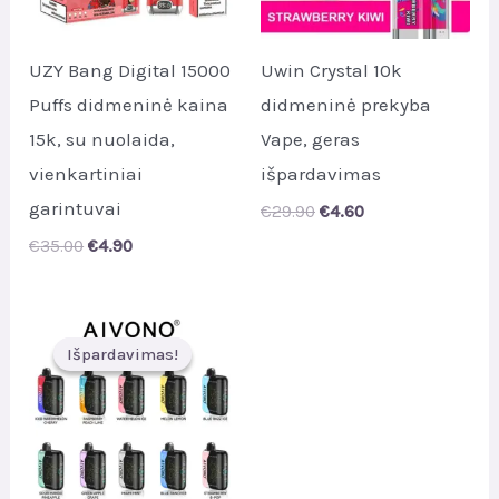
UZY Bang Digital 15000
Uwin Crystal 10k
Puffs didmeninė kaina
didmeninė prekyba
15k, su nuolaida,
Vape, geras
vienkartiniai
išpardavimas
garintuvai
Original
Current
€
29.90
€
4.60
price
price
Original
Current
€
35.00
€
4.90
was:
is:
price
price
€29.90.
€4.60.
was:
is:
€35.00.
€4.90.
Išpardavimas!
Išpardavimas!