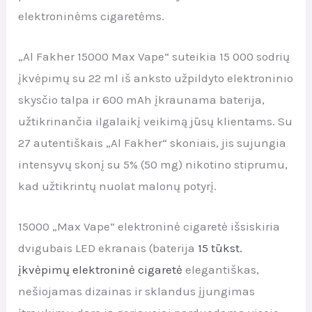
elektroninėms cigaretėms.
„Al Fakher 15000 Max Vape“ suteikia 15 000 sodrių
įkvėpimų su 22 ml iš anksto užpildyto elektroninio
skysčio talpa ir 600 mAh įkraunama baterija,
užtikrinančia ilgalaikį veikimą jūsų klientams. Su
27 autentiškais „Al Fakher“ skoniais, jis sujungia
intensyvų skonį su 5% (50 mg) nikotino stiprumu,
kad užtikrintų nuolat malonų potyrį.
15000 „Max Vape“ elektroninė cigaretė išsiskiria
dvigubais LED ekranais (baterija
15 tūkst.
įkvėpimų elektroninė cigaretė
elegantiškas,
nešiojamas dizainas ir sklandus įjungimas