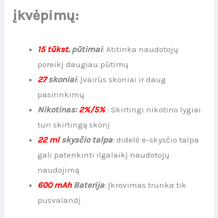
įkvėpimų:
15 tūkst.
pūtimai
: Atitinka naudotojų
poreikį daugiau pūtimų
27
skoniai
: Įvairūs skoniai ir daug
pasirinkimų
Nikotinas:
2%/5%
: Skirtingi nikotino lygiai
turi skirtingą skonį
22 ml
skysčio talpa
: didelė e-skysčio talpa
gali patenkinti ilgalaikį naudotojų
naudojimą
600 mAh
Baterija
: Įkrovimas trunka tik
pusvalandį