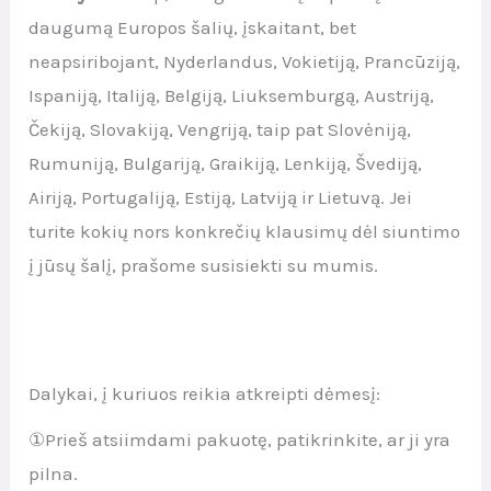
daugumą Europos šalių, įskaitant, bet
neapsiribojant, Nyderlandus, Vokietiją, Prancūziją,
Ispaniją, Italiją, Belgiją, Liuksemburgą, Austriją,
Čekiją, Slovakiją, Vengriją, taip pat Slovėniją,
Rumuniją, Bulgariją, Graikiją, Lenkiją, Švediją,
Airiją, Portugaliją, Estiją, Latviją ir Lietuvą. Jei
turite kokių nors konkrečių klausimų dėl siuntimo
į jūsų šalį, prašome susisiekti su mumis.
Dalykai, į kuriuos reikia atkreipti dėmesį:
①Prieš atsiimdami pakuotę, patikrinkite, ar ji yra
pilna.