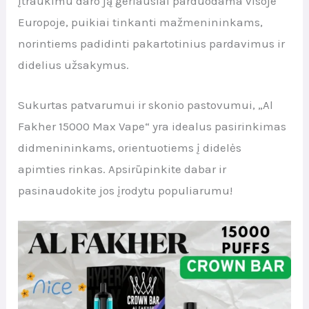
įtraukimu daro ją geriausiai parduodama visoje
Europoje, puikiai tinkanti mažmenininkams,
norintiems padidinti pakartotinius pardavimus ir
didelius užsakymus.
Sukurtas patvarumui ir skonio pastovumui, „Al
Fakher 15000 Max Vape“ yra idealus pasirinkimas
didmenininkams, orientuotiems į didelės
apimties rinkas. Apsirūpinkite dabar ir
pasinaudokite jos įrodytu populiarumu!