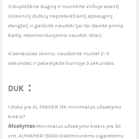
3.Nuplėškite dugną ir nuimkite viršuje esantį
silikoninį dulkių nepraleidžiantį apsauginį
dangtelį ir galėsite naudoti (jei tai darote pirmą
kartą, rekomenduojama naudoti lėtai)
4.Geriausias skonis: naudokite nuolat 2–3
sekundes ir palaikykite burnoje 5 sekundes
：
DUK
1.Koks yra AL FAKHER 15k minimalus užsakymo
kiekis?
Atsakymas
:Minimalus užsakymo kiekis yra 50
vnt. ALFAKHER 15000 elektroninėms cigaretėms