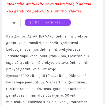
mokesčio. Atsiųskite savo pašto kodą ir adresą,
kad galėtume patikrinti siuntimo išlaidas.
Top
ĮDĖTI Į KREPŠELĮ
Seller
Kategorijos:
ALFAKHER VAPE
,
Didmeninė prekyba
Al
garintuvais Prancūzijoje
,
Karšti garintuvai
fakher
Lietuvoje
,
Ispanijos didmeninė prekyba vape
,
15000
Tornado vape
,
vape 15000 įtraukimų
,
Elektroninių
Max
cigarečių didmeninė prekyba Lietuva
,
Didmeninė
Vape
prekyba garintuvais Lietuvoje
Wholesale
Žymos:
15000 dūmų
,
15 tūkst. dūmų
,
Didmeninė
Price
kaina vape parduotuvė
,
Vienkartinis garintuvas
,
quantity
Greitos kainos pardavimas
,
gerai parduodamas
garintuvas
,
minimalus užsakymas 50 vnt
,
minimalus užsakymo kiekis 50 vnt.
,
Įkraunamas