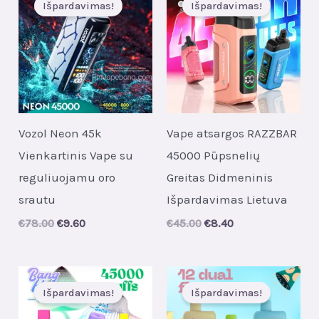
Išpardavimas!
Išpardavimas!
Vozol Neon 45k
Vape atsargos RAZZBAR
Vienkartinis Vape su
45000 Pūpsnelių
reguliuojamu oro
Greitas Didmeninis
srautu
Išpardavimas Lietuva
Original
Current
Original
Current
€
78.00
€
9.60
€
45.00
€
8.40
price
price
price
price
was:
is:
was:
is:
€78.00.
€9.60.
€45.00.
€8.40.
Išpardavimas!
Išpardavimas!