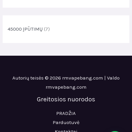
i
r
o
o
d
d
u
u
45000 ĮPŪTIMŲ
(7)
k
k
t
t
a
a
i
i
Autorių teisės © 2026 rmvapebang.com | Valdo
rmvapebang.com
Greitosios nuorodos
PRADŽIA
Parduotuvė
Kontaktai