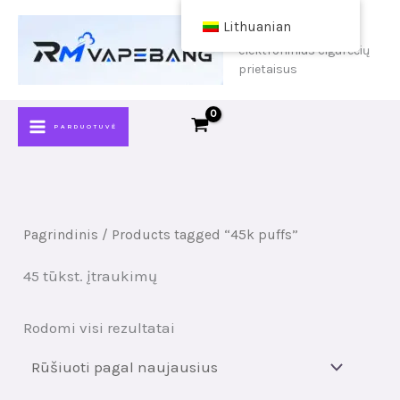
Pereiti
Lithuanian
pirkti pigius
prie
elektroninius cigarečių
turinio
prietaisus
PARDUOTUVĖ
Pagrindinis
/ Products tagged “45k puffs”
45 tūkst. įtraukimų
Rūšiuota
Rodomi visi rezultatai
pagal
naujausius