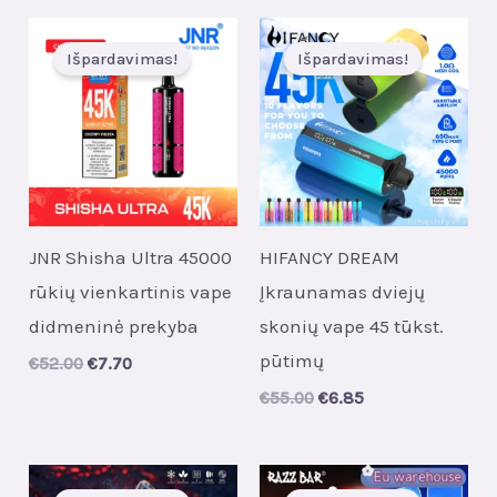
Išpardavimas!
Išpardavimas!
JNR Shisha Ultra 45000
HIFANCY DREAM
rūkių vienkartinis vape
Įkraunamas dviejų
didmeninė prekyba
skonių vape 45 tūkst.
pūtimų
Original
Current
€
52.00
€
7.70
price
price
Original
Current
€
55.00
€
6.85
was:
is:
price
price
€52.00.
€7.70.
was:
is:
€55.00.
€6.85.