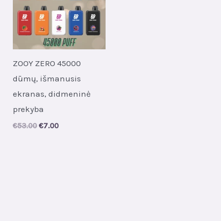
ZOOY ZERO 45000
dūmų, išmanusis
ekranas, didmeninė
prekyba
Original
Current
€
53.00
€
7.00
price
price
was:
is:
€53.00.
€7.00.