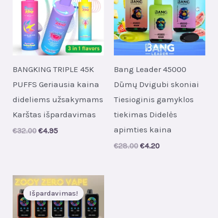
BANGKING TRIPLE 45K
Bang Leader 45000
PUFFS Geriausia kaina
Dūmų Dvigubi skoniai
dideliems užsakymams
Tiesioginis gamyklos
Karštas išpardavimas
tiekimas Didelės
apimties kaina
Original
Current
€
32.00
€
4.95
price
price
Original
Current
€
28.00
€
4.20
was:
is:
price
price
€32.00.
€4.95.
was:
is:
€28.00.
€4.20.
Išpardavimas!