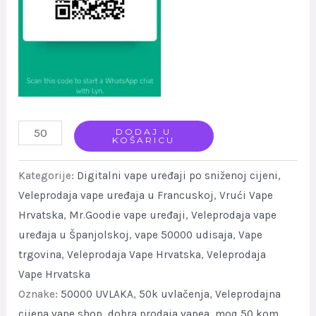
Wholesale
DODAJ U
KOŠARICU
Factory
Rate
Kategorije:
Digitalni vape uređaji po sniženoj cijeni
,
Mr.Goodie
Veleprodaja vape uređaja u Francuskoj
,
Vrući Vape
Hrvatska
,
Mr.Goodie vape uređaji
,
Veleprodaja vape
Dual
uređaja u Španjolskoj
,
vape 50000 udisaja
,
Vape
Mode
trgovina
,
Veleprodaja Vape Hrvatska
,
Veleprodaja
King
Vape Hrvatska
50k-
Oznake:
50000 UVLAKA
,
50k uvlačenja
,
Veleprodajna
-
cijena vape shop
,
dobra prodaja vapea
,
moq 50 kom
,