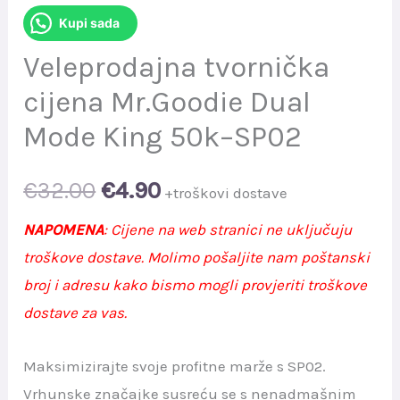
Kupi sada
Veleprodajna tvornička
cijena Mr.Goodie Dual
Mode King 50k–SP02
Original
Current
€
32.00
€
4.90
+troškovi dostave
price
price
NAPOMENA
: Cijene na web stranici ne uključuju
troškove dostave. Molimo pošaljite nam poštanski
was:
is:
broj i adresu kako bismo mogli provjeriti troškove
€32.00.
€4.90.
dostave za vas.
Maksimizirajte svoje profitne marže s SP02.
Vrhunske značajke susreću se s nenadmašnim