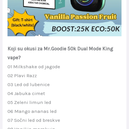
Koji su okusi za Mr.Goodie 50k Dual Mode King
vape?
01 Milkshake od jagode
02 Plavi Razz
03 Led od lubenice
04 Jabuka cimet
05 Zeleni limun led
06 Mango ananas led
07 Sočni led od breskve
08 Vanilija marakuja