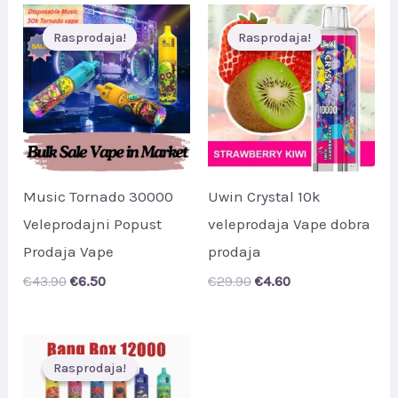
Rasprodaja!
Rasprodaja!
Rasprodaja!
Rasprodaja!
Music Tornado 30000
Uwin Crystal 10k
Veleprodajni Popust
veleprodaja Vape dobra
Prodaja Vape
prodaja
Original
Current
Original
Current
€
43.90
€
6.50
€
29.90
€
4.60
price
price
price
price
was:
is:
was:
is:
€43.90.
€6.50.
€29.90.
€4.60.
Rasprodaja!
Rasprodaja!