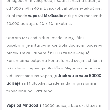
prilagođenim veleprodaji. Sadrži snažnu bateriju
od 1000 mAh i 40 mL visokokvalitetne e-tekućine,
dual mode
vape od Mr.Goodie
50k pruža masivnih
50.000 udisaja u 2% / 5% nikotina.
Ono što Mr.Goodie dual mode “King” čini
posebnim je intuitivna kontrola dodirom, podesivi
protok zraka i dinamični LED zaslon—dajući
korisnicima potpunu kontrolu nad svojim stilom i
iskustvom vapeanja. Podržan Mega zaslonom za
vidljivost statusa vapea,
jednokratna vape 50000
udisaja
za Mr.Goodie, izrađena da impresionira
funkcionalno i vizualno.
Vape od Mr.Goodie
50000 udisaja kao ekskluzivni