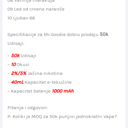
09 Led od crvene naranče
10 Ljubav 66
Specifikacije za Mr.Goodie dobru prodaju
50k
Udisaji:
–
50k
Udisaji
–
10
Okusi
–
2%/5%
Jačina nikotina
–
40
mL
Kapacitet e-tekućine
– Kapacitet baterije
1000 mAh
Pitanja i odgovori:
P: Koliki je MOQ za 50k punjivi jednokratni Vape?