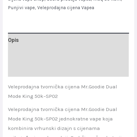
SP02
Punjivi vape
,
Veleprodajna cijena Vapea
quantity
Opis
Dodatne informacije
Recenzije (0)
Veleprodajna tvornička cijena Mr.Goodie Dual
Mode King 50k–SP02
Veleprodajna tvornička cijena Mr.Goodie Dual
Mode King 50k–SP02 jednokratne vape koja
kombinira vrhunski dizajn s cijenama