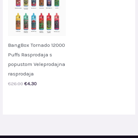
BangBox Tornado 12000
Puffs Rasprodaja s
popustom Veleprodajna
rasprodaja
Original
Current
€
26.00
€
4.30
price
price
was:
is:
€26.00.
€4.30.