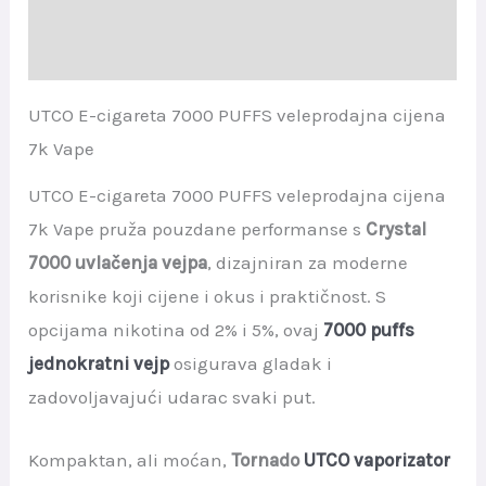
Dodatne informacije
Recenzije (0)
UTCO E-cigareta 7000 PUFFS veleprodajna cijena
7k Vape
UTCO E-cigareta 7000 PUFFS veleprodajna cijena
7k Vape pruža pouzdane performanse s
Crystal
7000 uvlačenja vejpa
, dizajniran za moderne
korisnike koji cijene i okus i praktičnost. S
opcijama nikotina od 2% i 5%, ovaj
7000 puffs
jednokratni vejp
osigurava gladak i
zadovoljavajući udarac svaki put.
Kompaktan, ali moćan,
Tornado
UTCO vaporizator