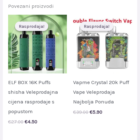
Povezani proizvodi
Rasprodaja!
Rasprodaja!
Rasprodaja!
Rasprodaja!
ELF BOX 16K Puffs
Vapme Crystal 20k Puff
shisha Veleprodajna
Vape Veleprodaja
cijena rasprodaje s
Najbolja Ponuda
popustom
Original
Current
€
39.00
€
5.90
price
price
Original
Current
€
27.00
€
4.50
was:
is:
price
price
€39.00.
€5.90.
was:
is:
€27.00.
€4.50.