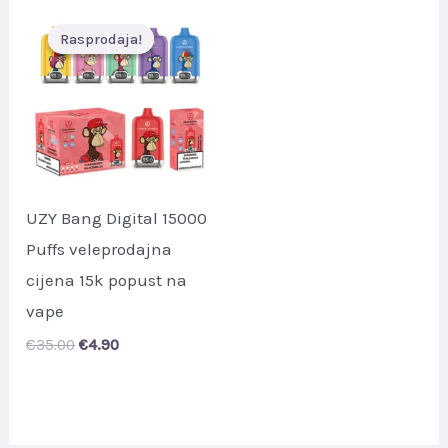
Rasprodaja!
Rasprodaja!
UZY Bang Digital 15000
Puffs veleprodajna
cijena 15k popust na
vape
Original
Current
€
35.00
€
4.90
price
price
was:
is:
€35.00.
€4.90.