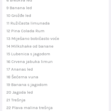
8 Breskva led
9 Banana led
10 Grožđe led
11 Ružičasta limunada
12 Pina Colada Rum
13 Miješano bobičasto voće
14 Milkshake od banane
15 Lubenica s jagodom
16 Crvena jabuka limun
17 Ananas led
18 Šećerna vuna
19 Banana s jagodom
20 Jagoda led
21 Trešnja
22 Plava malina trešnja