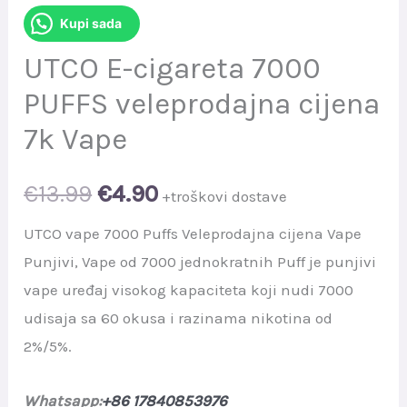
Kupi sada
UTCO E-cigareta 7000
PUFFS veleprodajna cijena
7k Vape
Original
Current
€
13.99
€
4.90
+troškovi dostave
price
price
UTCO vape 7000 Puffs Veleprodajna cijena Vape
Punjivi, Vape od 7000 jednokratnih Puff je punjivi
was:
is:
vape uređaj visokog kapaciteta koji nudi 7000
€13.99.
€4.90.
udisaja sa 60 okusa i razinama nikotina od
2%/5%.
Whatsapp:
+86 17840853976