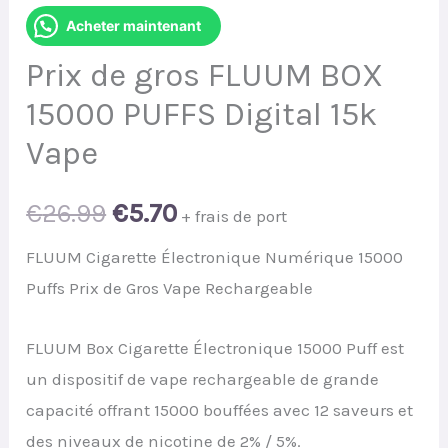
Acheter maintenant
Prix de gros FLUUM BOX
15000 PUFFS Digital 15k
Vape
Original
Current
€
26.99
€
5.70
+ frais de port
price
price
FLUUM Cigarette Électronique Numérique 15000
Puffs Prix de Gros Vape Rechargeable
was:
is:
FLUUM Box Cigarette Électronique 15000 Puff est
€26.99.
€5.70.
un dispositif de vape rechargeable de grande
capacité offrant 15000 bouffées avec 12 saveurs et
des niveaux de nicotine de 2% / 5%.