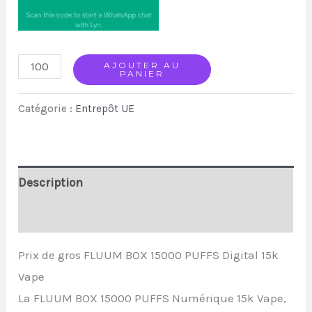
FLUUM
AJOUTER AU
PANIER
BOX
15000
Catégorie :
Entrepôt UE
PUFFS
Digital
15k
Description
wholesale
price
Avis (0)
Vape
Prix de gros FLUUM BOX 15000 PUFFS Digital 15k
quantity
Vape
La FLUUM BOX 15000 PUFFS Numérique 15k Vape,