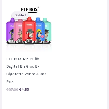
was:
is:
was:
is:
€41.00.
€5.35.
€16.90.
€5.90.
Solde !
Solde !
ELF BOX 12K Puffs
Digital En Gros E-
Cigarette Vente À Bas
Prix
Original
Current
€
27.00
€
4.60
price
price
was:
is:
€27.00.
€4.60.