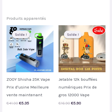
Produits apparentés
Solde !
Solde !
Solde !
Solde !
ZOOY Shisha 25K Vape
Jetable 12k bouffées
Prix d'usine Meilleure
numériques Prix de
vente maintenant
gros 12000 Vape
Original
Current
Original
Current
€
41.00
€
5.35
€
16.90
€
5.90
price
price
price
price