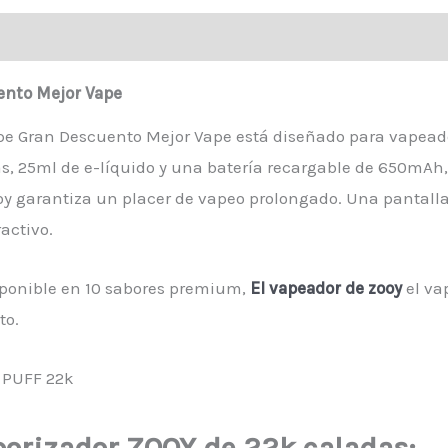
aloraciones (1)
ento Mejor Vape
ape Gran Descuento Mejor Vape está diseñado para vapead
as, 25ml de e-líquido y una batería recargable de 650mAh,
ooy garantiza un placer de vapeo prolongado. Una pantalla
ractivo.
isponible en 10 sabores premium,
El vapeador de zooy
el va
to.
porizador ZOOY de 22k caladas: