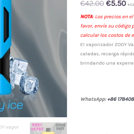
Original
Cu
€
42.00
€
5.50
+c
price
pr
NOTA
: Los precios en e
favor, envíe su código
was:
is:
calcular los costos de 
€42.00.
€5
El vaporizador ZOOY Va
caladas, recarga rápida,
brindando una experi
WhatsApp:
+86 17840