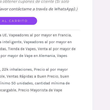
obtener cupones de cliente (Si solo
favor contáctame a través de WhatsApp).
）
 AL CARRITO
a UE
,
Vapeadores al por mayor en Francia
,
a inteligente
,
Vapeadores al por mayor en
adas
,
Tienda de Vapes
,
Venta al por mayor de
l por mayor de Vape en Alemania
,
Vapes
,
22k inhalaciones
,
Precio al por mayor
ble
,
Ventas Rápidas a Buen Precio
,
buen
ínimo 50 unidades
,
cantidad mínima de
ecargable
,
Precio Mayorista de Vape