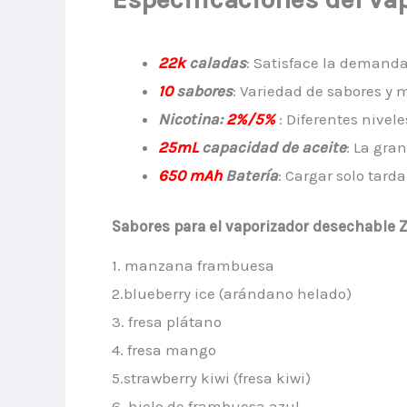
22k
caladas
: Satisface la demand
10
sabores
: Variedad de sabores y
Nicotina:
2%/5%
: Diferentes nivel
25mL
capacidad de aceite
: La gra
650 mAh
Batería
: Cargar solo tard
Sabores para el vaporizador desechable 
1. manzana frambuesa
2.blueberry ice (arándano helado)
3. fresa plátano
4. fresa mango
5.strawberry kiwi (fresa kiwi)
6. hielo de frambuesa azul