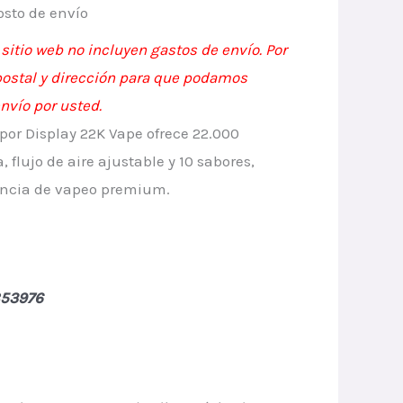
rrent
osto de envío
ice
l sitio web no incluyen gastos de envío. Por
 postal y dirección para que podamos
envío por usted.
.50.
por Display 22K Vape ofrece 22.000
 flujo de aire ajustable y 10 sabores,
encia de vapeo premium.
853976