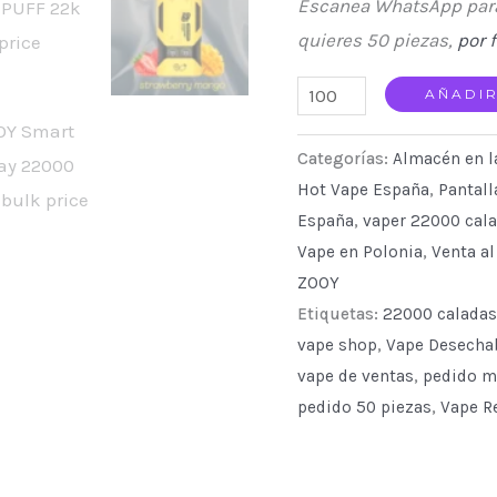
Escanea WhatsApp para 
quieres 50 piezas,
por 
ZOOY
AÑADIR
Vapor
Categorías:
Almacén en l
Display
Hot Vape España
,
Pantall
22K
España
,
vaper 22000 cal
Vape
Vape en Polonia
,
Venta a
Big
ZOOY
Discount
Etiquetas:
22000 caladas
Best
vape shop
,
Vape Desecha
Vape
vape de ventas
,
pedido m
quantity
pedido 50 piezas
,
Vape R