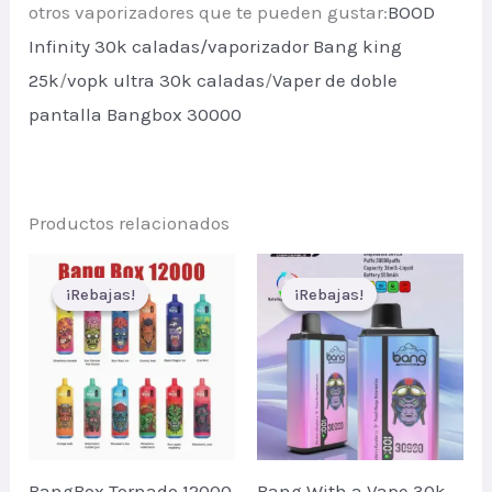
otros vaporizadores que te pueden gustar:
BOOD
Infinity 30k caladas
/
vaporizador Bang king
25k
/
vopk ultra 30k caladas
/
Vaper de doble
pantalla Bangbox 30000
Productos relacionados
¡Rebajas!
¡Rebajas!
¡Rebajas!
¡Rebajas!
BangBox Tornado 12000
Bang With a Vape 30k