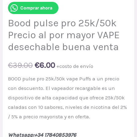
Comprar ahora
Bood pulse pro 25k/50k
Precio al por mayor VAPE
desechable buena venta
Original
Current
€
39.00
€
6.00
+costo de envío
price
price
BOOD pulse pro 25k/50k vape Puffs a un precio
con descuento. El vapeador recargable es un
was:
is:
dispositivo de alta capacidad que ofrece 25k/50k
€39.00.
€6.00.
caladas con 10 sabores, niveles de nicotina del 2%
/ 5% a precio mayorista y en oferta.
Whatsapp:+34 17840853976