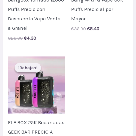
Puffs Precio con
Puffs Precio al por
Descuento Vape Venta
Mayor
a Granel
Original
Current
€
36.90
€
5.40
price
price
Original
Current
€
26.00
€
4.30
was:
is:
price
price
€36.90.
€5.40.
was:
is:
€26.00.
€4.30.
¡Rebajas!
¡Rebajas!
ELF BOX 25K Bocanadas
GEEK BAR PRECIO A