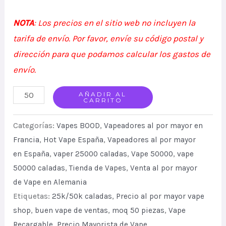
NOTA
: Los precios en el sitio web no incluyen la
tarifa de envío. Por favor, envíe su código postal y
dirección para que podamos calcular los gastos de
envío.
Bood
AÑADIR AL
CARRITO
pulse
pro
Categorías:
Vapes BOOD
,
Vapeadores al por mayor en
25k/50k
Francia
,
Hot Vape España
,
Vapeadores al por mayor
en España
,
vaper 25000 caladas
,
Vape 50000
,
vape
Wholesale
50000 caladas
,
Tienda de Vapes
,
Venta al por mayor
Price
de Vape en Alemania
Disposable
Etiquetas:
25k/50k caladas
,
Precio al por mayor vape
Vape
shop
,
buen vape de ventas
,
moq 50 piezas
,
Vape
Good
Recargable
,
Precio Mayorista de Vape