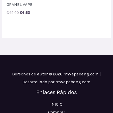
GRANEL VAPE
Original
Current
€
49.00
€
6.60
price
price
was:
is:
€49.00.
€6.60.
Derechos de autor © 2026 rmvapebang.com |
Desarrollado por rmvapebang.com
Enlaces Rápidos
INICIO
Comprar