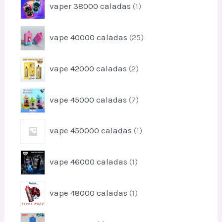
p
s
vaper 38000 caladas
1
d
t
r
u
o
o
c
p
vape 40000 caladas
25
d
t
r
u
o
o
c
p
s
vape 42000 caladas
2
d
t
r
u
o
o
c
p
vape 45000 caladas
7
d
t
r
u
o
o
c
p
s
vape 450000 caladas
1
d
t
r
u
o
o
c
p
s
vape 46000 caladas
1
d
t
r
u
o
o
c
p
s
vape 48000 caladas
1
d
t
r
u
o
o
c
p