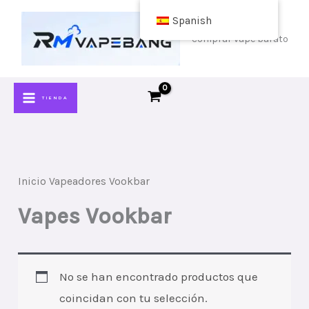
Saltar
Spanish
al
comprar vape barato
contenido
TIENDA
Inicio
Vapeadores Vookbar
Vapes Vookbar
No se han encontrado productos que
coincidan con tu selección.