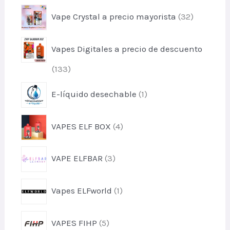
o
o
c
p
s
Vape Crystal a precio mayorista
32
d
t
r
u
o
o
c
s
Vapes Digitales a precio de descuento
d
t
u
o
p
133
c
s
r
t
p
E-líquido desechable
1
o
o
r
d
s
o
u
p
VAPES ELF BOX
4
d
c
r
u
t
o
c
p
o
VAPE ELFBAR
3
d
t
r
s
u
o
o
c
p
Vapes ELFworld
1
d
t
r
u
o
o
c
p
s
VAPES FIHP
5
d
t
r