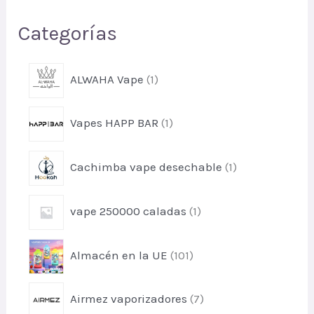
Categorías
p
ALWAHA Vape
1
r
o
p
Vapes HAPP BAR
1
d
r
u
o
c
p
Cachimba vape desechable
1
d
t
r
u
o
o
c
p
vape 250000 caladas
1
d
t
r
u
o
o
c
p
Almacén en la UE
101
d
t
r
u
o
o
c
p
Airmez vaporizadores
7
d
t
r