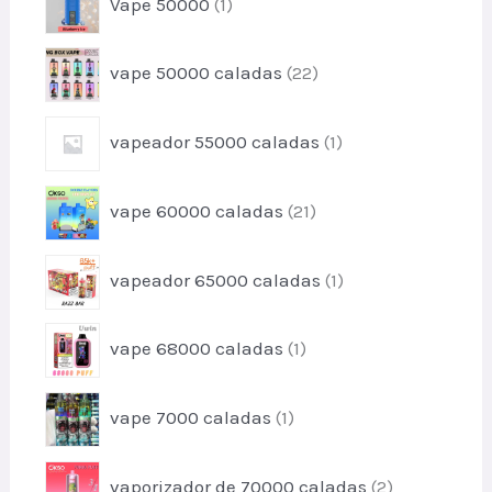
Vape 50000
1
d
t
r
u
o
o
c
p
vape 50000 caladas
22
d
t
r
u
o
o
c
p
vapeador 55000 caladas
1
d
t
r
u
o
o
c
p
vape 60000 caladas
21
d
t
r
u
o
o
c
p
s
vapeador 65000 caladas
1
d
t
r
u
o
o
c
p
vape 68000 caladas
1
d
t
r
u
o
o
c
p
s
vape 7000 caladas
1
d
t
r
u
o
o
c
p
vaporizador de 70000 caladas
2
d