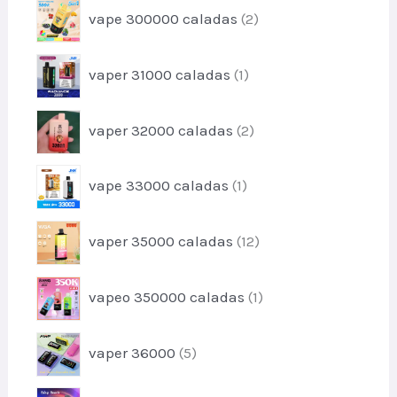
c
p
s
vape 300000 caladas
2
d
t
r
u
o
o
c
p
s
vaper 31000 caladas
1
d
t
r
u
o
o
c
p
s
vaper 32000 caladas
2
d
t
r
u
o
o
c
p
s
vape 33000 caladas
1
d
t
r
u
o
o
c
p
vaper 35000 caladas
12
d
t
r
u
o
o
c
p
s
vapeo 350000 caladas
1
d
t
r
u
o
o
c
p
vaper 36000
5
d
t
r
u
o
o
c