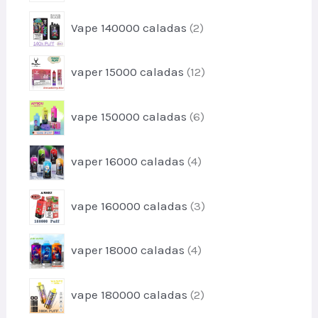
u
o
o
c
p
s
Vape 140000 caladas
2
d
t
r
u
o
o
c
p
s
vaper 15000 caladas
12
d
t
r
u
o
o
c
p
vape 150000 caladas
6
d
t
r
u
o
o
c
p
s
vaper 16000 caladas
4
d
t
r
u
o
o
c
p
s
vape 160000 caladas
3
d
t
r
u
o
o
c
p
s
vaper 18000 caladas
4
d
t
r
u
o
o
c
p
s
vape 180000 caladas
2
d
t
r
u