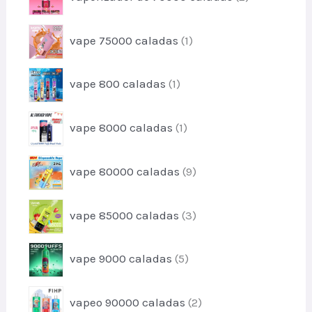
t
r
u
o
o
c
p
vape 75000 caladas
1
d
t
r
u
o
o
c
p
vape 800 caladas
1
d
t
r
u
o
o
c
p
s
vape 8000 caladas
1
d
t
r
u
o
o
c
p
vape 80000 caladas
9
d
t
r
u
o
o
c
p
vape 85000 caladas
3
d
t
r
u
o
o
c
p
vape 9000 caladas
5
d
t
r
u
o
o
c
p
s
vapeo 90000 caladas
2
d
t
r