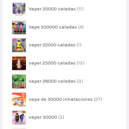
o
o
c
p
s
Vaper 20000 caladas
11
d
t
r
u
o
o
c
p
s
Vape 200000 caladas
4
d
t
r
u
o
o
c
p
s
vaper 22000 caladas
1
d
t
r
u
o
o
c
p
s
vaper 25000 caladas
13
d
t
r
u
o
o
c
p
s
vaper 28000 caladas
3
d
t
r
u
o
o
c
p
vape de 30000 inhalaciones
27
d
t
r
u
o
o
c
p
s
vaper 30000
3
d
t
r
u
o
o