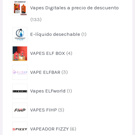
o
c
s
Vapes Digitales a precio de descuento
d
t
u
o
p
133
c
s
r
t
p
E-líquido desechable
1
o
o
r
d
s
o
u
p
VAPES ELF BOX
4
d
c
r
u
t
o
c
p
o
VAPE ELFBAR
3
d
t
r
s
u
o
o
c
p
Vapes ELFworld
1
d
t
r
u
o
o
c
p
s
VAPES FIHP
5
d
t
r
u
o
o
c
p
s
VAPEADOR FIZZY
6
d
t
r