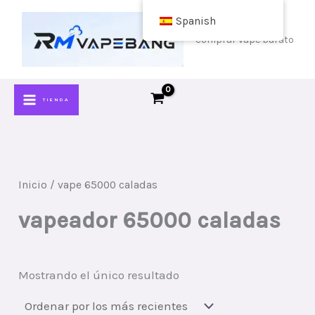
Saltar
Spanish
al
comprar vape barato
contenido
TIENDA
Inicio
/ vape 65000 caladas
vapeador 65000 caladas
Mostrando el único resultado