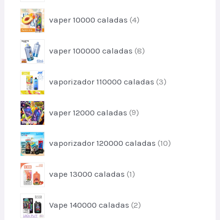
u
o
o
c
p
s
vaper 10000 caladas
4
d
t
r
u
o
o
c
p
s
vaper 100000 caladas
8
d
t
r
u
o
o
c
p
s
vaporizador 110000 caladas
3
d
t
r
u
o
o
c
p
s
vaper 12000 caladas
9
d
t
r
u
o
o
c
p
s
vaporizador 120000 caladas
10
d
t
r
u
o
o
c
p
s
vape 13000 caladas
1
d
t
r
u
o
o
c
p
s
Vape 140000 caladas
2
d
t
r
u