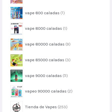
t
r
u
o
o
c
p
vape 800 caladas
1
d
t
r
u
o
o
c
p
s
vape 8000 caladas
1
d
t
r
u
o
o
c
p
vape 80000 caladas
9
d
t
r
u
o
o
c
p
vape 85000 caladas
3
d
t
r
u
o
o
c
p
vape 9000 caladas
5
d
t
r
u
o
o
c
p
s
vapeo 90000 caladas
2
d
t
r
u
o
o
c
p
s
Tienda de Vapes
253
d
t
r