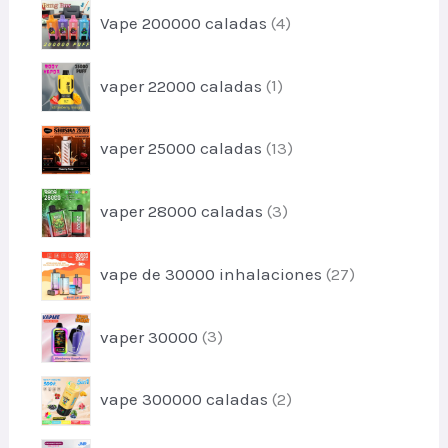
c
p
s
Vape 200000 caladas
4
d
t
r
u
o
o
c
p
s
vaper 22000 caladas
1
d
t
r
u
o
o
c
p
s
vaper 25000 caladas
13
d
t
r
u
o
o
c
p
s
vaper 28000 caladas
3
d
t
r
u
o
o
c
p
vape de 30000 inhalaciones
27
d
t
r
u
o
o
c
p
s
vaper 30000
3
d
t
r
u
o
o
c
p
s
vape 300000 caladas
2
d
t
r
u
o
o