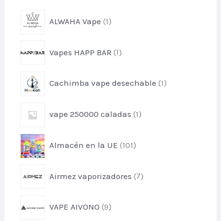
p
ALWAHA Vape
1
r
o
p
Vapes HAPP BAR
1
d
r
u
o
c
p
Cachimba vape desechable
1
d
t
r
u
o
o
c
p
vape 250000 caladas
1
d
t
r
u
o
o
c
p
Almacén en la UE
101
d
t
r
u
o
o
c
p
Airmez vaporizadores
7
d
t
r
u
o
o
c
p
VAPE AIVONO
9
d
t
r
u