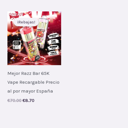
¡Rebajas!
Mejor Razz Bar 65K
Vape Recargable Precio
al por mayor España
Original
Current
€
70.00
€
8.70
price
price
was:
is:
€70.00.
€8.70.