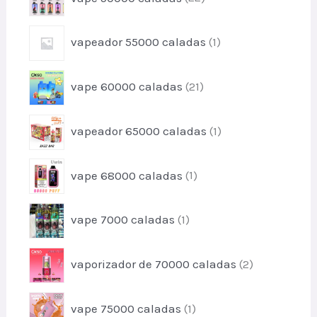
t
r
u
o
o
c
p
vapeador 55000 caladas
1
d
t
r
u
o
o
c
p
vape 60000 caladas
21
d
t
r
u
o
o
c
p
s
vapeador 65000 caladas
1
d
t
r
u
o
o
c
p
vape 68000 caladas
1
d
t
r
u
o
o
c
p
s
vape 7000 caladas
1
d
t
r
u
o
o
c
p
vaporizador de 70000 caladas
2
d
t
r
u
o
o
c
p
vape 75000 caladas
1
d