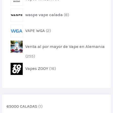
t
r
u
o
o
c
p
s
waspe vape calada
8
d
t
r
u
o
o
c
p
s
VAPE WGA
2
d
t
r
u
o
o
c
Venta al por mayor de Vape en Alemania
d
t
u
o
p
255
c
s
r
t
p
Vapes ZOOY
18
o
o
r
d
s
o
u
d
c
u
t
c
o
t
65000 CALADAS
(1)
s
o