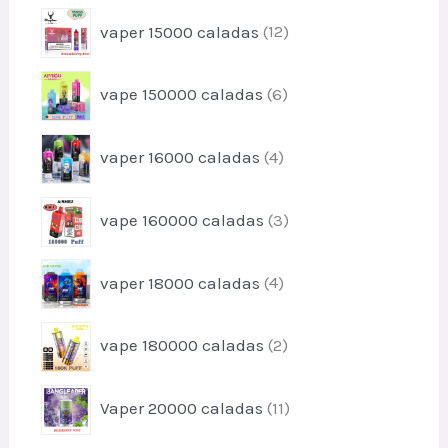
o
o
c
p
s
vaper 15000 caladas
12
d
t
r
u
o
o
c
p
vape 150000 caladas
6
d
t
r
u
o
o
c
p
s
vaper 16000 caladas
4
d
t
r
u
o
o
c
p
s
vape 160000 caladas
3
d
t
r
u
o
o
c
p
s
vaper 18000 caladas
4
d
t
r
u
o
o
c
p
s
vape 180000 caladas
2
d
t
r
u
o
o
c
p
s
Vaper 20000 caladas
11
d
t
r
u
o
o