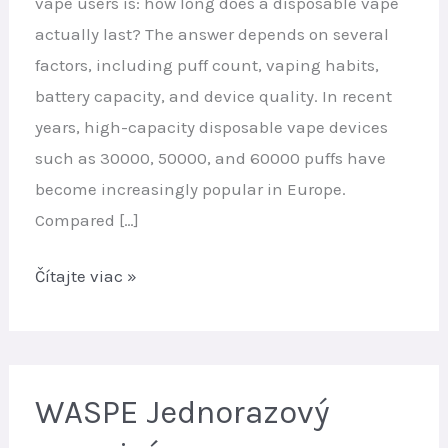
vape users is: how long does a disposable vape
actually last? The answer depends on several
factors, including puff count, vaping habits,
battery capacity, and device quality. In recent
years, high-capacity disposable vape devices
such as 30000, 50000, and 60000 puffs have
become increasingly popular in Europe.
Compared […]
Ako
Čítajte viac »
dlho
vydrží
jednorazová
elektronická
WASPE Jednorazový
cigareta?