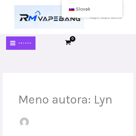
Preskočiť
Slovak
na
kúpiť vape lacno
obsah
OBCHOD
Meno autora: Lyn