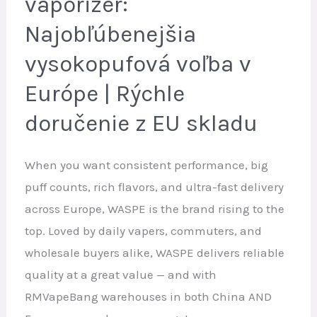
vaporizér:
Kompletný
Najobľúbenejšia
sprievodca
pre
vysokopufová voľba v
používateľov
Európe | Rýchle
elektronických
doručenie z EU skladu
cigariet
s
vysokým
When you want consistent performance, big
počtom
puff counts, rich flavors, and ultra-fast delivery
potiahnutí
across Europe, WASPE is the brand rising to the
top. Loved by daily vapers, commuters, and
wholesale buyers alike, WASPE delivers reliable
quality at a great value — and with
RMVapeBang warehouses in both China AND