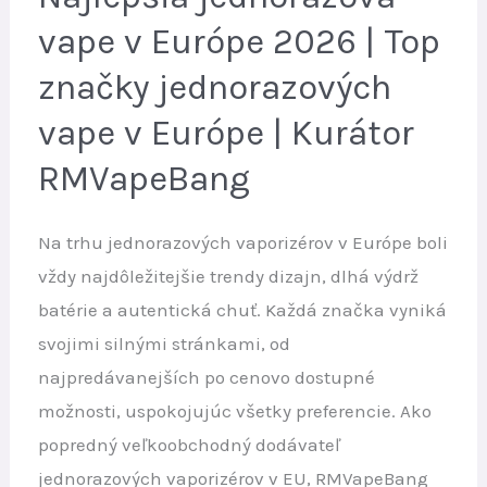
Európa
vape v Európe 2026 | Top
2026
značky jednorazových
|
Top
vape v Európe | Kurátor
Dlhodobo
RMVapeBang
Trvajúce
Značky
Na trhu jednorazových vaporizérov v Európe boli
Vaporizérov
vždy najdôležitejšie trendy dizajn, dlhá výdrž
batérie a autentická chuť. Každá značka vyniká
svojimi silnými stránkami, od
najpredávanejších po cenovo dostupné
možnosti, uspokojujúc všetky preferencie. Ako
popredný veľkoobchodný dodávateľ
jednorazových vaporizérov v EU, RMVapeBang