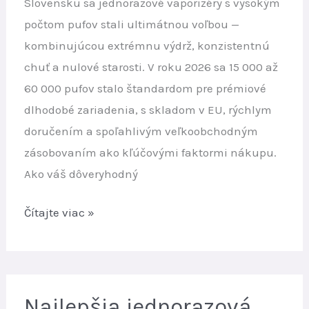
Slovensku sa jednorazové vaporizéry s vysokým
skladu
počtom pufov stali ultimátnou voľbou —
kombinujúcou extrémnu výdrž, konzistentnú
chuť a nulové starosti. V roku 2026 sa 15 000 až
60 000 pufov stalo štandardom pre prémiové
dlhodobé zariadenia, s skladom v EU, rýchlym
doručením a spoľahlivým veľkoobchodným
zásobovaním ako kľúčovými faktormi nákupu.
Ako váš dôveryhodný
Najlepšie
Čítajte viac »
High-
Puff
Jednorazové
Vaporizéry
Najlepšia jednorazová