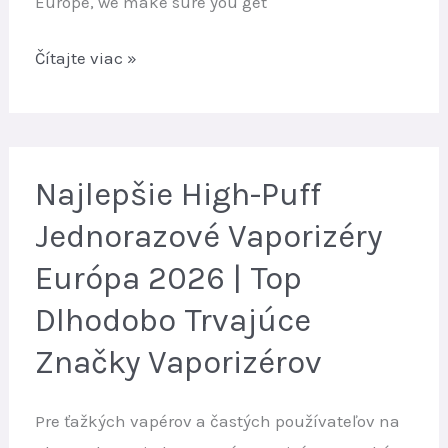
Europe, we make sure you get
WASPE
Čítajte viac »
Jednorazový
vaporizér:
Najobľúbenejšia
vysokopufová
Najlepšie High-Puff
voľba
Jednorazové Vaporizéry
v
Európa 2026 | Top
Európe
|
Dlhodobo Trvajúce
Rýchle
Značky Vaporizérov
doručenie
z
Pre ťažkých vapérov a častých používateľov na
EU