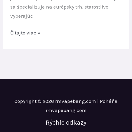
sa špecializuje na európsky trh, starostlivo
vyberajúc
Najlepšia
Čítajte viac »
jednorazová
vape
v
Európe
2026
|
Top
Copyright © 2026 rmvapebang.com | Poháňa
značky
rmvapebang.com
jednorazových
Rýchle odkazy
vape