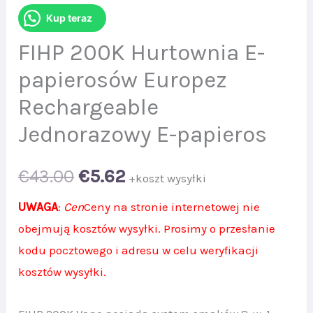
Kup teraz
FIHP 200K Hurtownia E-
papierosów Europez
Rechargeable
Jednorazowy E-papieros
Original
Current
€
43.00
€
5.62
+koszt wysyłki
price
price
UWAGA
:
Cen
Ceny na stronie internetowej nie
obejmują kosztów wysyłki. Prosimy o przesłanie
was:
is:
kodu pocztowego i adresu w celu weryfikacji
€43.00.
€5.62.
kosztów wysyłki.