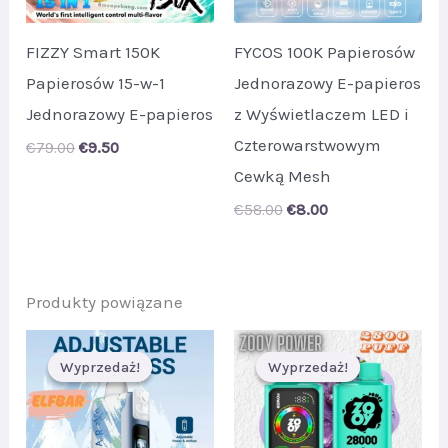
FIZZY Smart 150K
FYCOS 100K Papierosów
Papierosów 15-w-1
Jednorazowy E-papieros
Jednorazowy E-papieros
z Wyświetlaczem LED i
Czterowarstwowym
Original
Current
€
79.00
€
9.50
price
price
Cewką Mesh
was:
is:
€79.00.
€9.50.
Original
Current
€
58.00
€
8.00
price
price
was:
is:
€58.00.
€8.00.
Produkty powiązane
Wyprzedaż!
Wyprzedaż!
Wyprzedaż!
Wyprzedaż!