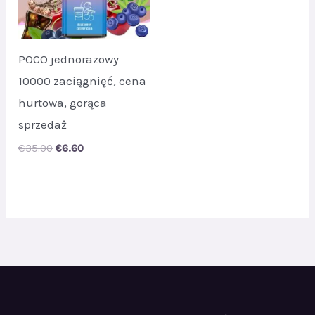
POCO jednorazowy
10000 zaciągnięć, cena
hurtowa, gorąca
sprzedaż
Original
Current
€
35.00
€
6.60
price
price
was:
is:
€35.00.
€6.60.