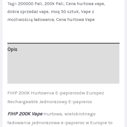
Tagi:
200000 Pali
,
200k Pali
,
Cena hurtowa vape
,
Vape
dobra sprzedaż vape
,
moq 50 sztuk
,
Vape z
quantity
możliwością ładowania
,
Cena hurtowa Vape
Opis
Dodatkowe informacje
Opinie (0)
FIHP 200K Hurtownia E-papierosów Europez
Rechargeable Jednorazowy E-papieros
FIHP 200K Vape
Hurtowa, wielokrotnego
ładowania jednorazowa e-papieros w Europie to