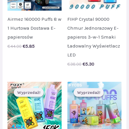
Airmez 160000 Puffs 8 w
FIHP Crystal 90000
1 Hurtowa Dostawa E-
Chmur Jednorazowy E-
papierosów
papieros 3-w-1 Smaki
Ładowalny Wyświetlacz
Original
Current
€
44.00
€
5.85
price
price
LED
was:
is:
€44.00.
€5.85.
Original
Current
€
38.00
€
5.30
price
price
was:
is:
€38.00.
€5.30.
Wyprzedaż!
Wyprzedaż!
Wyprzedaż!
Wyprzedaż!