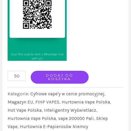
FIHP
DODAJ DO
KOSZYKA
200K
Vape
Kategorie:
Cyfrowe vape'y w cenie promocyjnej
,
Wholesale
Magazyn EU
,
FIHP VAPES
,
Hurtownia Vape Polska
,
Hot Vape Polska
,
Inteligentny Wyświetlacz
,
Europe
Hurtownia Vape Polska
,
vape 200000 Pali
,
Sklep
Rechargeable
Vape
,
Hurtownia E-Papierosów Niemcy
Disposable