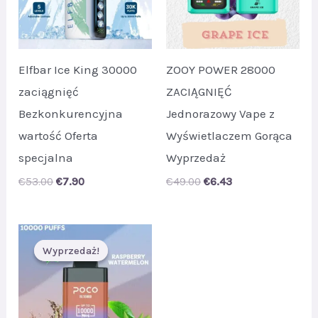
Elfbar Ice King 30000
ZOOY POWER 28000
zaciągnięć
ZACIĄGNIĘĆ
Bezkonkurencyjna
Jednorazowy Vape z
wartość Oferta
Wyświetlaczem Gorąca
specjalna
Wyprzedaż
Original
Current
Original
Current
€
53.00
€
7.90
€
49.00
€
6.43
price
price
price
price
was:
is:
was:
is:
€53.00.
€7.90.
€49.00.
€6.43.
Wyprzedaż!
Wyprzedaż!