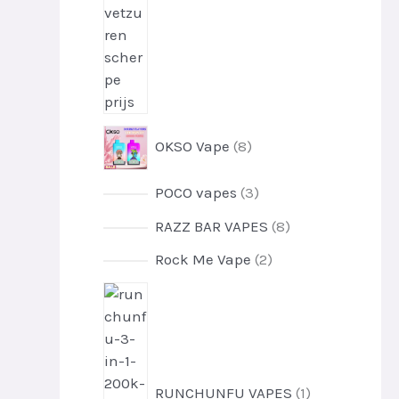
8
OKSO Vape
8
-
p
3
POCO vapes
3
r
-
o
8
RAZZ BAR VAPES
8
p
d
-
r
2
Rock Me Vape
2
u
p
o
-
c
r
1
d
p
t
o
-
u
r
e
d
p
c
o
n
u
r
t
d
c
o
e
u
RUNCHUNFU VAPES
1