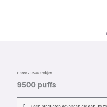
Doorgaan
naar
inhoud
Home
/ 9500 trekjes
9500 puffs
Geen producten gevonden die aan uw zoe