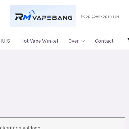
koop goedkope vape
HUIS
Hot Vape Winkel
Over
Contact
kcriteria voldoen.