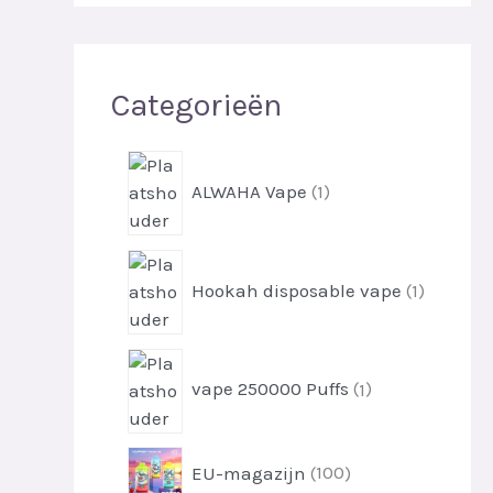
n
Categorieën
1
-
ALWAHA Vape
1
p
r
1
o
-
Hookah disposable vape
1
d
p
u
r
c
1
o
t
-
vape 250000 Puffs
1
d
p
u
r
c
1
o
EU-magazijn
100
t
0