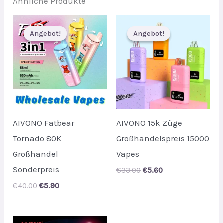
Ähnliche Produkte
Angebot!
Angebot!
Angebot!
Angebot!
AIVONO Fatbear
AIVONO 15k Züge
Tornado 80K
Großhandelspreis 15000
Großhandel
Vapes
Sonderpreis
Original
Current
€
33.00
€
5.60
price
price
Original
Current
€
40.00
€
5.90
was:
is:
price
price
€33.00.
€5.60.
was:
is:
€40.00.
€5.90.