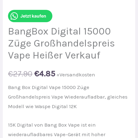
Jetzt kaufen
BangBox Digital 15000
Züge Großhandelspreis
Vape Heißer Verkauf
Original
Current
€
27.90
€
4.85
+Versandkosten
price
price
Bang Box Digital Vape 15000 Züge
Großhandelspreis Vape Wiederaufladbar, gleiches
was:
is:
Modell wie Waspe Digital 12K
€27.90.
€4.85.
15K Digital von Bang Box Vape ist ein
wiederaufladbares Vape-Gerät mit hoher