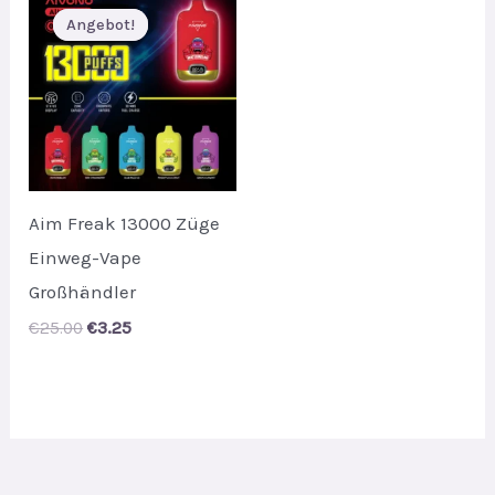
Angebot!
Angebot!
Aim Freak 13000 Züge
Einweg-Vape
Großhändler
Original
Current
€
25.00
€
3.25
price
price
was:
is:
€25.00.
€3.25.